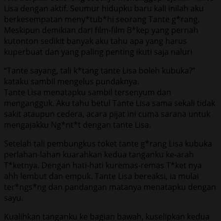
Lisa dengan aktif. Seumur hidupku baru kali inilah aku
berkesempatan meny*tub*hi seorang Tante g*rang.
Meskipun demikian dari film-film B*kep yang pernah
kutonton sedikit banyak aku tahu apa yang harus
kuperbuat dan yang paling penting ikuti saja naluri
“Tante sayang, tali k*tang tante Lisa boleh kubuka?”
kataku sambil mengelus pundaknya.
Tante Lisa menatapku sambil tersenyum dan
mengangguk. Aku tahu betul Tante Lisa sama sekali tidak
sakit ataupun cedera, acara pijat ini cuma sarana untuk
mengajakku Ng*nt*t dengan tante Lisa.
Setelah tali pembungkus toket tante g*rang Lisa kubuka
perlahan-lahan kuarahkan kedua tanganku ke-arah
T*ketnya. Dengan hati-hati kuremas-remas T*ket nya
ahh lembut dan empuk. Tante Lisa bereaksi, ia mulai
ter*ngs*ng dan pandangan matanya menatapku dengan
sayu.
Kualihkan tanganku ke bagian bawah, kuselipkan kedua