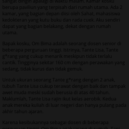
sangat dingin apalagi di waktu malam. Kamar kosku
berupa paviliun yang terpisah dari rumah utama. Ada 2
kamar, yang bagian depan diisi oleh Sahat, mahasiswa
kedokteran yang kutu buku dan rada cuek. Aku sendiri
dapat yang bagian belakang, dekat dengan rumah
utama.
Bapak kosku, Om Bima adalah seorang dosen senior di
beberapa perguruan tinggi. Istrinya, Tante Lisa, Tante
g*rang yang cukup menarik meskipun tidak terlalu
cantik. Tingginya sekitar 160 cm dengan perawakan yang
sedang, tidak kurus dan tidak gemuk.
Untuk ukuran seorang Tante g*rang dengan 2 anak,
tubuh Tante Lisa cukup terawat dengan baik dan tampak
awet muda meski sudah berusia di atas 40 tahun.
Maklumlah, Tante Lisa rajin ikut kelas aerobik. Kedua
anak mereka kuliah di luar negeri dan hanya pulang pada
akhir tahun ajaran.
Karena kesibukannya sebagai dosen di beberapa
perguruan tinggi, Om Bima agak jarang di rumah. Tapi