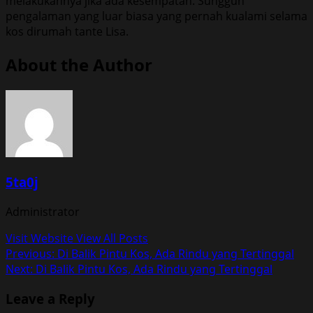
melakukannya jika ada kesempatan. Sungguh
pengalaman yang luar biasa yang pernah kualami selama
kos dirumah tante Lisa.
About the Author
5ta0j
Administrator
Visit Website
View All Posts
Post
Previous:
Di Balik Pintu Kos, Ada Rindu yang Tertinggal
Next:
Di Balik Pintu Kos, Ada Rindu yang Tertinggal
navigation
Leave a Reply