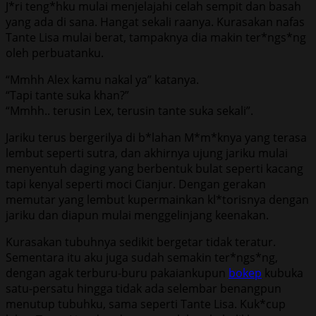
J*ri teng*hku mulai menjelajahi celah sempit dan basah
yang ada di sana. Hangat sekali raanya. Kurasakan nafas
Tante Lisa mulai berat, tampaknya dia makin ter*ngs*ng
oleh perbuatanku.
“Mmhh Alex kamu nakal ya” katanya.
“Tapi tante suka khan?”
“Mmhh.. terusin Lex, terusin tante suka sekali”.
Jariku terus bergerilya di b*lahan M*m*knya yang terasa
lembut seperti sutra, dan akhirnya ujung jariku mulai
menyentuh daging yang berbentuk bulat seperti kacang
tapi kenyal seperti moci Cianjur. Dengan gerakan
memutar yang lembut kupermainkan kl*torisnya dengan
jariku dan diapun mulai menggelinjang keenakan.
Kurasakan tubuhnya sedikit bergetar tidak teratur.
Sementara itu aku juga sudah semakin ter*ngs*ng,
dengan agak terburu-buru pakaiankupun
bokep
kubuka
satu-persatu hingga tidak ada selembar benangpun
menutup tubuhku, sama seperti Tante Lisa. Kuk*cup