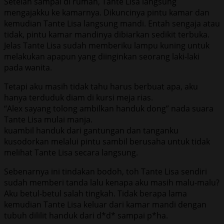
Setelah sampai di rumah, Tante Lisa langsung
mengajakku ke kamarnya. Dikuncinya pintu kamar dan
kemudian Tante Lisa langsung mandi. Entah sengaja atau
tidak, pintu kamar mandinya dibiarkan sedikit terbuka.
Jelas Tante Lisa sudah memberiku lampu kuning untuk
melakukan apapun yang diinginkan seorang laki-laki
pada wanita.
Tetapi aku masih tidak tahu harus berbuat apa, aku
hanya terduduk diam di kursi meja rias.
“Alex sayang tolong ambilkan handuk dong” nada suara
Tante Lisa mulai manja.
kuambil handuk dari gantungan dan tanganku
kusodorkan melalui pintu sambil berusaha untuk tidak
melihat Tante Lisa secara langsung.
Sebenarnya ini tindakan bodoh, toh Tante Lisa sendiri
sudah memberi tanda lalu kenapa aku masih malu-malu?
Aku betul-betul salah tingkah. Tidak berapa lama
kemudian Tante Lisa keluar dari kamar mandi dengan
tubuh dililit handuk dari d*d* sampai p*ha.