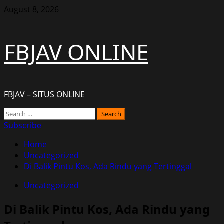
Skip
August 8, 2026
to
content
FBJAV ONLINE
FBJAV – SITUS ONLINE
Primary
Search
Menu
for:
Subscribe
Home
Uncategorized
Di Balik Pintu Kos, Ada Rindu yang Tertinggal
Uncategorized
Di Balik Pintu Kos, Ada Rindu yang