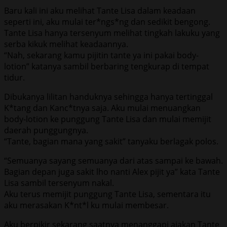
Baru kali ini aku melihat Tante Lisa dalam keadaan
seperti ini, aku mulai ter*ngs*ng dan sedikit bengong.
Tante Lisa hanya tersenyum melihat tingkah lakuku yang
serba kikuk melihat keadaannya.
“Nah, sekarang kamu pijitin tante ya ini pakai body-
lotion” katanya sambil berbaring tengkurap di tempat
tidur.
Dibukanya lilitan handuknya sehingga hanya tertinggal
K*tang dan Kanc*tnya saja. Aku mulai menuangkan
body-lotion ke punggung Tante Lisa dan mulai memijit
daerah punggungnya.
“Tante, bagian mana yang sakit” tanyaku berlagak polos.
“Semuanya sayang semuanya dari atas sampai ke bawah.
Bagian depan juga sakit lho nanti Alex pijit ya” kata Tante
Lisa sambil tersenyum nakal.
Aku terus memijit punggung Tante Lisa, sementara itu
aku merasakan K*nt*l ku mulai membesar.
Aku berpikir sekarang saatnya menanggapi ajakan Tante