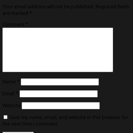
Your email address will not be published.
Required fields
are marked
*
Comment
*
Name
*
Email
*
Website
Save my name, email, and website in this browser for
the next time I comment.