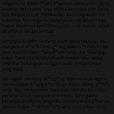
tanganku ke dalam c*lana d*lamnya sambil pelan-pelan
kuremas kedua pant*tnya selama beberapa saat. Tante
Lisa dengan pasrah membiarkan aku mengeksplorasi
tubuhnya. Kini tanganku mulai berani menjelajahi juga
bagian depannya sambil mengusap-usap daerah sekitar
M*m*knya dengan lembut.
Jantungku brdebar kencang, inilah pertamakalinya aku
menyentuh M*m*k Tante g*rang dewasa Perlahan tapi
pasti kupelorotkan c*lana d*lam Tante Lisa. Sekarang
tubuh Tante Lisa tertelungkup di tempat tidur tanpa
selembar benangpun sungguh suatu pemandangan
yang indah.
Aku kagum sekaligus ter*ngs*ng. Ingin rasanya segera
menancapkan b*tang K*nt*lku ke dalam lubang m*m*k
tante. Aku memejamkan mata dan mencoba bernafas
perlahan untuk mengontrol emosiku. Seranganku
berlanjut, kuselipkan tanganku diantara kedua p*hanya
dan kurasakan j*mb*t m*m*k tante yang cukup lebat.