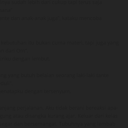
inya sudah lebih dari cukup tapi terus saja
mana”
 tante dan anak-anak juga”, kataku mencoba
 kebutuhan itu bukan cuma materi, tapi juga yang
an dari Om”.
iriku dengan lembut.
ang yang butuh belaian seorang laki-laki tante
uli”.
 menatapku dengan tersenyum.
njang perjalanan. Aku tidak berani bereaksi apa-
gung atau disangka kurang ajar. Keluar dari kelas
ak segar dan bersemangat. Tubuhnya yang lembab