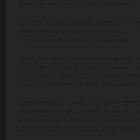
karena keringat membuatnya tampak lebih s*k
“Lex, waktu latihan tadi tadi punggung tante ag
katanya sambil menutup pintu mobil.
“Iya sedikit-sedikit bisa tante”, kataku sambi
Aku mulai merasa Tante Lisa menginginkan ya
curhat. Terus terang ini suatu pengalaman ba
menyikapinya. Sepanjang jalan pulang kami ti
khayalan masing-masing tentang apa yang mun
Setelah sampai di rumah, Tante Lisa langsun
dan kemudian Tante Lisa langsung mandi. Ent
dibiarkan sedikit terbuka. Jelas Tante Lisa
apapun yang diinginkan seorang laki-laki pad