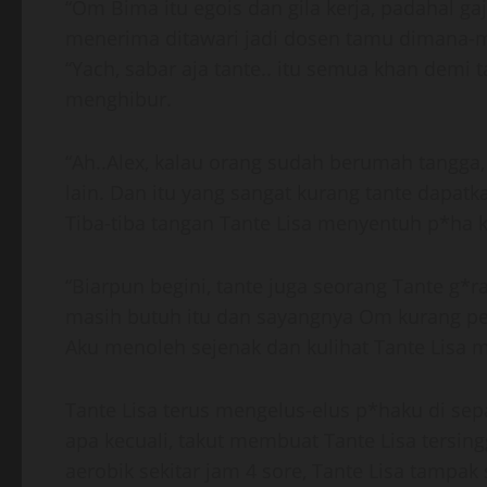
“Om Bima itu egois dan gila kerja, padahal gaj
menerima ditawari jadi dosen tamu dimana-
“Yach, sabar aja tante.. itu semua khan demi
menghibur.
“Ah..Alex, kalau orang sudah berumah tangga,
lain. Dan itu yang sangat kurang tante dapatk
Tiba-tiba tangan Tante Lisa menyentuh p*ha k
“Biarpun begini, tante juga seorang Tante g*r
masih butuh itu dan sayangnya Om kurang ped
Aku menoleh sejenak dan kulihat Tante Lisa
Tante Lisa terus mengelus-elus p*haku di sepa
apa kecuali, takut membuat Tante Lisa tersing
aerobik sekitar jam 4 sore, Tante Lisa tamp