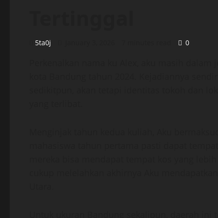
Tertinggal
5ta0j
January 3, 2026
7 minutes read
0
Perkenalkan nama ku Alex, aku masih dalam j
kota Bandung tahun 2024. Kejadiannya sendiri
sedikitpun, akan tetapi identitas tokoh dan 
yang terlibat.
Menginjak tahun kedua kuliah, Aku bermaksud 
mahasiswa tahun pertama pasti dapat tempat 
mereka bisa mendapat tempat kos yang lebih 
cukup melelahkan akhirnya Aku mendapatkan
Utara.
Untuk ukuran Bandung sekalipun, daerah ini 