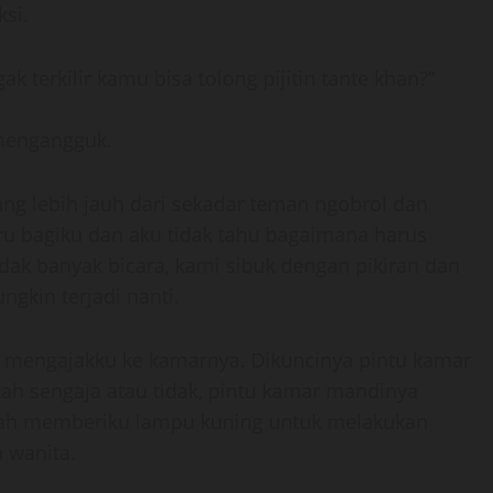
si.
ak terkilir kamu bisa tolong pijitin tante khan?”
l mengangguk.
ng lebih jauh dari sekadar teman ngobrol dan
ru bagiku dan aku tidak tahu bagaimana harus
dak banyak bicara, kami sibuk dengan pikiran dan
gkin terjadi nanti.
g mengajakku ke kamarnya. Dikuncinya pintu kamar
ah sengaja atau tidak, pintu kamar mandinya
 sudah memberiku lampu kuning untuk melakukan
a wanita.