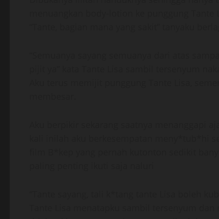
menuangkan body-lotion ke punggung Tante L
“Tante, bagian mana yang sakit” tanyaku berla
“Semuanya sayang semuanya dari atas sampai 
pijit ya” kata Tante Lisa sambil tersenyum naka
Aku terus memijit punggung Tante Lisa, seme
membesar.
Aku berpikir sekarang saatnya menanggapi aj
kali inilah aku berkesempatan meny*tub*hi s
film B*kep yang pernah kutonton sedikit ban
paling penting ikuti saja naluri
“Tante sayang, tali k*tang tante Lisa boleh 
Tante Lisa menatapku sambil tersenyum dan m