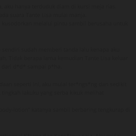
, aku hanya terduduk diam di kursi meja rias.
ada suara Tante Lisa mulai manja.
 kusodorkan melalui pintu sambil berusaha untuk
a sendiri sudah memberi tanda lalu kenapa aku
ah. Tidak berapa lama kemudian Tante Lisa keluar
k dari d*d* sampai p*ha.
daan seperti ini, aku mulai ter*ngs*ng dan sedikit
tingkah lakuku yang serba kikuk melihat
 body-lotion” katanya sambil berbaring tengkurap di
ertinggal K*tang dan Kanc*tnya saja. Aku mulai