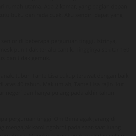
ari rumah utama. Ada 2 kamar, yang bagian depan
kutu buku dan rada cuek. Aku sendiri dapat yang
nior di beberapa perguruan tinggi. Istrinya,
eskipun tidak terlalu cantik. Tingginya sekitar 160
us dan tidak gemuk.
anak, tubuh Tante Lisa cukup terawat dengan baik
atas 40 tahun. Maklumlah, Tante Lisa rajin ikut
uar negeri dan hanya pulang pada akhir tahun
pa perguruan tinggi, Om Bima agak jarang di
ng mengajak kami ngobrol pada saat-saat luang
i rumahnya. Mungkin karena agak cuek dan selalu