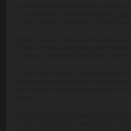
Kamar kosku berupa paviliun yang terpisah d
diisi oleh Sahat, mahasiswa kedokteran yang 
bagian belakang, dekat dengan rumah utama.
Bapak kosku, Om Bima adalah seorang dosen se
Tante Lisa, Tante g*rang yang cukup menarik m
cm dengan perawakan yang sedang, tidak kur
Untuk ukuran seorang Tante g*rang dengan 2 
dan tampak awet muda meski sudah berusia di 
kelas aerobik. Kedua anak mereka kuliah di l
ajaran.
Karena kesibukannya sebagai dosen di bebera
rumah. Tapi Tante Lisa cukup ramah dan seri
sehingga Aku pribadi merasa betah tinggal d