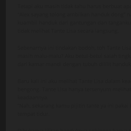
Tetapi aku masih tidak tahu harus berbuat apa
“Alex sayang tolong ambilkan handuk dong” n
kuambil handuk dari gantungan dan tanganku
tidak melihat Tante Lisa secara langsung.
Sebenarnya ini tindakan bodoh, toh Tante Lis
masih malu-malu? Aku betul-betul salah tingk
dari kamar mandi dengan tubuh dililit handu
Baru kali ini aku melihat Tante Lisa dalam kea
bengong. Tante Lisa hanya tersenyum melihat 
keadaannya.
“Nah, sekarang kamu pijitin tante ya ini pakai
tempat tidur.
Dibukanya lilitan handuknya sehingga hanya t