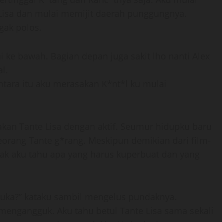
isa dan mulai memijit daerah punggungnya.
gak polos.
ke bawah. Bagian depan juga sakit lho nanti Alex
l.
ntara itu aku merasakan K*nt*l ku mulai
akan Tante Lisa dengan aktif. Seumur hidupku baru
eorang Tante g*rang. Meskipun demikian dari film-
yak aku tahu apa yang harus kuperbuat dan yang
kubuka?” kataku sambil mengelus pundaknya.
engangguk. Aku tahu betul Tante Lisa sama sekali