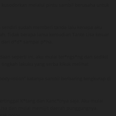
 kusodorkan melalui pintu sambil berusaha untuk
a sendiri sudah memberi tanda lalu kenapa aku
ah. Tidak berapa lama kemudian Tante Lisa keluar
k dari d*d* sampai p*ha.
daan seperti ini, aku mulai ter*ngs*ng dan sedikit
tingkah lakuku yang serba kikuk melihat
 body-lotion” katanya sambil berbaring tengkurap di
ertinggal K*tang dan Kanc*tnya saja. Aku mulai
isa dan mulai memijit daerah punggungnya.
gak polos.