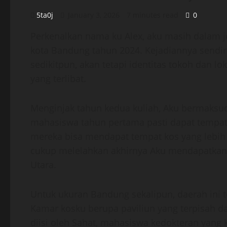
5ta0j
January 3, 2026
7 minutes read
0
Perkenalkan nama ku Alex, aku masih dalam j
kota Bandung tahun 2024. Kejadiannya sendiri
sedikitpun, akan tetapi identitas tokoh dan 
yang terlibat.
Menginjak tahun kedua kuliah, Aku bermaksud 
mahasiswa tahun pertama pasti dapat tempat 
mereka bisa mendapat tempat kos yang lebih 
cukup melelahkan akhirnya Aku mendapatkan
Utara.
Untuk ukuran Bandung sekalipun, daerah ini 
Kamar kosku berupa paviliun yang terpisah d
diisi oleh Sahat, mahasiswa kedokteran yang 