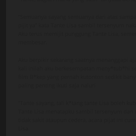
“Semuanya sayang semuanya dari atas sampai 
pijit ya” kata Tante Lisa sambil tersenyum naka
Aku terus memijit punggung Tante Lisa, seme
membesar.
Aku berpikir sekarang saatnya menanggapi aj
kali inilah aku berkesempatan meny*tub*hi s
film B*kep yang pernah kutonton sedikit ban
paling penting ikuti saja naluri
“Tante sayang, tali k*tang tante Lisa boleh 
Tante Lisa menatapku sambil tersenyum dan m
tidak sakit ataupun cedera, acara pijat ini 
Lisa.