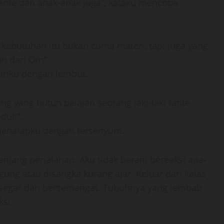
 tante dan anak-anak juga”, kataku mencoba
 kebutuhan itu bukan cuma materi, tapi juga yang
an dari Om”.
iriku dengan lembut.
ang yang butuh belaian seorang laki-laki tante
uli”.
 menatapku dengan tersenyum.
njang perjalanan. Aku tidak berani bereaksi apa-
gung atau disangka kurang ajar. Keluar dari kelas
ak segar dan bersemangat. Tubuhnya yang lembab
si.