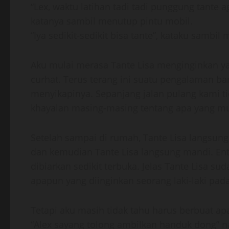
“Lex, waktu latihan tadi tadi punggung tante ag
katanya sambil menutup pintu mobil.
“Iya sedikit-sedikit bisa tante”, kataku sambi
Aku mulai merasa Tante Lisa menginginkan ya
curhat. Terus terang ini suatu pengalaman ba
menyikapinya. Sepanjang jalan pulang kami ti
khayalan masing-masing tentang apa yang mun
Setelah sampai di rumah, Tante Lisa langsun
dan kemudian Tante Lisa langsung mandi. Ent
dibiarkan sedikit terbuka. Jelas Tante Lisa
apapun yang diinginkan seorang laki-laki pad
Tetapi aku masih tidak tahu harus berbuat apa
“Alex sayang tolong ambilkan handuk dong” n