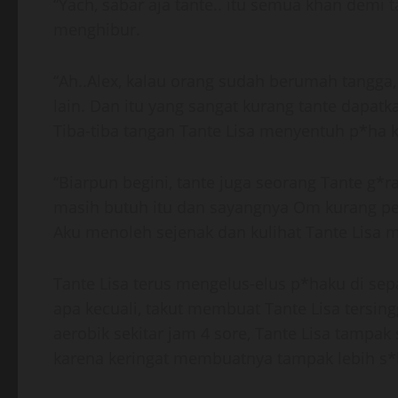
“Yach, sabar aja tante.. itu semua khan demi
menghibur.
“Ah..Alex, kalau orang sudah berumah tangga,
lain. Dan itu yang sangat kurang tante dapatk
Tiba-tiba tangan Tante Lisa menyentuh p*ha k
“Biarpun begini, tante juga seorang Tante g*r
masih butuh itu dan sayangnya Om kurang ped
Aku menoleh sejenak dan kulihat Tante Lisa
Tante Lisa terus mengelus-elus p*haku di sepa
apa kecuali, takut membuat Tante Lisa tersing
aerobik sekitar jam 4 sore, Tante Lisa tamp
karena keringat membuatnya tampak lebih s*k