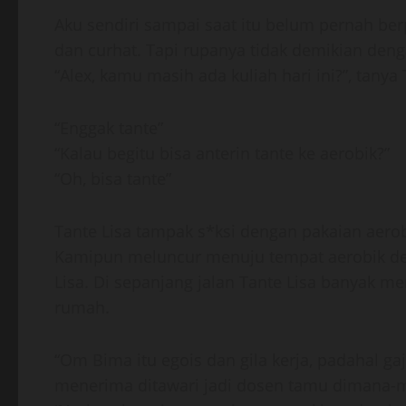
Aku sendiri sampai saat itu belum pernah ber
dan curhat. Tapi rupanya tidak demikian deng
“Alex, kamu masih ada kuliah hari ini?”, tanya 
“Enggak tante”
“Kalau begitu bisa anterin tante ke aerobik?”
“Oh, bisa tante”
Tante Lisa tampak s*ksi dengan pakaian aerobi
Kamipun meluncur menuju tempat aerobik de
Lisa. Di sepanjang jalan Tante Lisa banyak 
rumah.
“Om Bima itu egois dan gila kerja, padahal gaj
menerima ditawari jadi dosen tamu dimana-