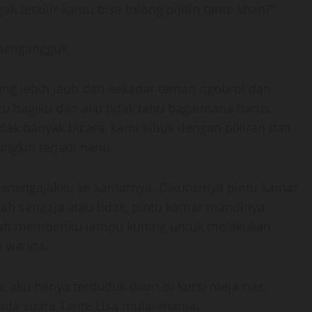
ak terkilir kamu bisa tolong pijitin tante khan?”
l mengangguk.
ng lebih jauh dari sekadar teman ngobrol dan
ru bagiku dan aku tidak tahu bagaimana harus
dak banyak bicara, kami sibuk dengan pikiran dan
gkin terjadi nanti.
g mengajakku ke kamarnya. Dikuncinya pintu kamar
ah sengaja atau tidak, pintu kamar mandinya
 sudah memberiku lampu kuning untuk melakukan
a wanita.
, aku hanya terduduk diam di kursi meja rias.
ada suara Tante Lisa mulai manja.