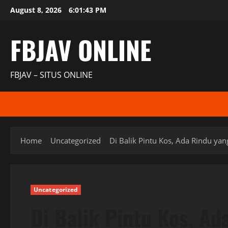
Skip
August 8, 2026
6:01:44 PM
to
content
FBJAV ONLINE
FBJAV – SITUS ONLINE
Home
Uncategorized
Di Balik Pintu Kos, Ada Rindu yan
Uncategorized
Di Balik Pintu Kos, Ad