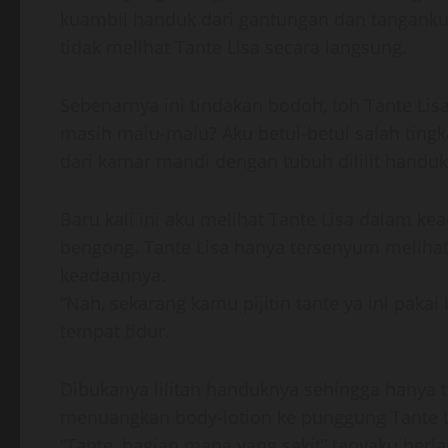
kuambil handuk dari gantungan dan tanganku
tidak melihat Tante Lisa secara langsung.
Sebenarnya ini tindakan bodoh, toh Tante Lis
masih malu-malu? Aku betul-betul salah tingk
dari kamar mandi dengan tubuh dililit handu
Baru kali ini aku melihat Tante Lisa dalam kea
bengong. Tante Lisa hanya tersenyum melihat 
keadaannya.
“Nah, sekarang kamu pijitin tante ya ini pakai
tempat tidur.
Dibukanya lilitan handuknya sehingga hanya t
menuangkan body-lotion ke punggung Tante L
“Tante, bagian mana yang sakit” tanyaku berla