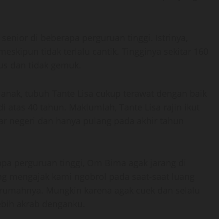
nior di beberapa perguruan tinggi. Istrinya,
eskipun tidak terlalu cantik. Tingginya sekitar 160
us dan tidak gemuk.
anak, tubuh Tante Lisa cukup terawat dengan baik
atas 40 tahun. Maklumlah, Tante Lisa rajin ikut
uar negeri dan hanya pulang pada akhir tahun
pa perguruan tinggi, Om Bima agak jarang di
ng mengajak kami ngobrol pada saat-saat luang
i rumahnya. Mungkin karena agak cuek dan selalu
lebih akrab denganku.