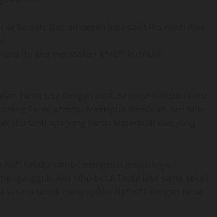
ke bawah. Bagian depan juga sakit lho nanti Alex
l.
ntara itu aku merasakan K*nt*l ku mulai
akan Tante Lisa dengan aktif. Seumur hidupku baru
eorang Tante g*rang. Meskipun demikian dari film-
yak aku tahu apa yang harus kuperbuat dan yang
kubuka?” kataku sambil mengelus pundaknya.
engangguk. Aku tahu betul Tante Lisa sama sekali
cuma sarana untuk mengajakku Ng*nt*t dengan tante