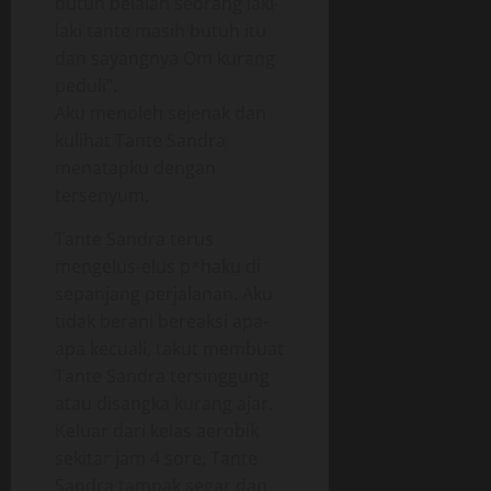
butuh belaian seorang laki-
laki tante masih butuh itu
dan sayangnya Om kurang
peduli”.
Aku menoleh sejenak dan
kulihat Tante Sandra
menatapku dengan
tersenyum.
Tante Sandra terus
mengelus-elus p*haku di
sepanjang perjalanan. Aku
tidak berani bereaksi apa-
apa kecuali, takut membuat
Tante Sandra tersinggung
atau disangka kurang ajar.
Keluar dari kelas aerobik
sekitar jam 4 sore, Tante
Sandra tampak segar dan