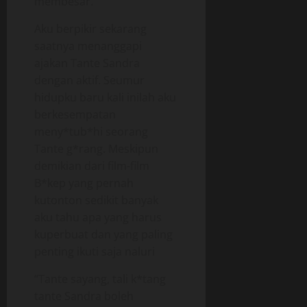
membesar.
Aku berpikir sekarang
saatnya menanggapi
ajakan Tante Sandra
dengan aktif. Seumur
hidupku baru kali inilah aku
berkesempatan
meny*tub*hi seorang
Tante g*rang. Meskipun
demikian dari film-film
B*kep yang pernah
kutonton sedikit banyak
aku tahu apa yang harus
kuperbuat dan yang paling
penting ikuti saja naluri
“Tante sayang, tali k*tang
tante Sandra boleh