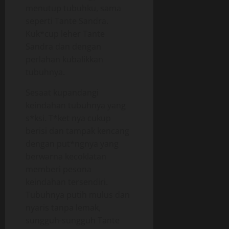
menutup tubuhku, sama
seperti Tante Sandra.
Kuk*cup leher Tante
Sandra dan dengan
perlahan kubalikkan
tubuhnya.
Sesaat kupandangi
keindahan tubuhnya yang
s*ksi. T*ket nya cukup
berisi dan tampak kencang
dengan put*ngnya yang
berwarna kecoklatan
memberi pesona
keindahan tersendiri.
Tubuhnya putih mulus dan
nyaris tanpa lemak,
sungguh-sungguh Tante