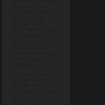
teman ngobrol dan curhat.
Terus terang ini suatu
pengalaman baru bagiku
dan aku tidak tahu
bagaimana harus
menyikapinya. Sepanjang
jalan pulang kami tidak
banyak bicara, kami sibuk
dengan pikiran dan
khayalan masing-masing
tentang apa yang mungkin
terjadi nanti.
Setelah sampai di rumah,
Tante Sandra langsung
mengajakku ke kamarnya.
Dikuncinya pintu kamar
dan kemudian Tante
Sandra langsung mandi.