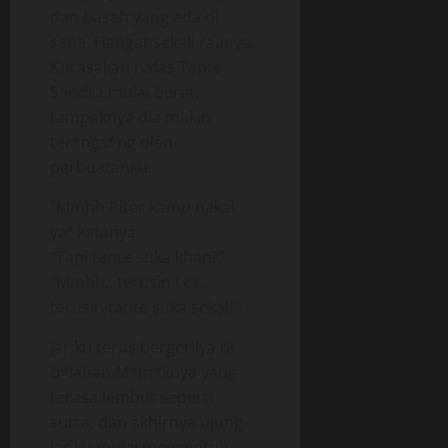
dan basah yang ada di
sana. Hangat sekali raanya.
Kurasakan nafas Tante
Sandra mulai berat,
tampaknya dia makin
ter*ngs*ng oleh
perbuatanku.
“Mmhh Piter kamu nakal
ya” katanya.
“Tapi tante suka khan?”
“Mmhh.. terusin Lex,
terusin tante suka sekali”.
Jariku terus bergerilya di
b*lahan M*m*knya yang
terasa lembut seperti
sutra, dan akhirnya ujung
jariku mulai menyentuh