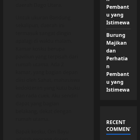
daerah Dago Utara.
Pembant
u yang
Untuk ukuran Bandung
Istimewa
sekalipun, daerah ini
termasuk sangat dingin
Burung
apalagi di waktu malam.
Majikan
Kamar kosku berupa
dan
paviliun yang terpisah dari
Perhatia
rumah utama. Ada 2
n
kamar, yang bagian depan
Pembant
diisi oleh Sahat, mahasiswa
u yang
kedokteran yang kutu buku
Istimewa
dan rada cuek. Aku sendiri
dapat yang bagian
belakang, dekat dengan
rumah utama.
RECENT
COMMENTS
Bapak kosku, Om Bayu
adalah seorang dosen