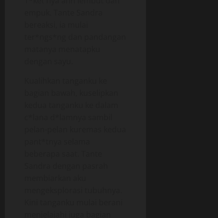
T*ket nya ahh lembut dan
empuk. Tante Sandra
bereaksi, ia mulai
ter*ngs*ng dan pandangan
matanya menatapku
dengan sayu.
Kualihkan tanganku ke
bagian bawah, kuselipkan
kedua tanganku ke dalam
c*lana d*lamnya sambil
pelan-pelan kuremas kedua
pant*tnya selama
beberapa saat. Tante
Sandra dengan pasrah
membiarkan aku
mengeksplorasi tubuhnya.
Kini tanganku mulai berani
menjelajahi juga bagian