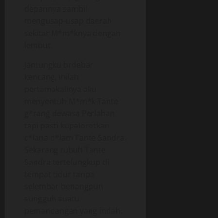
depannya sambil
mengusap-usap daerah
sekitar M*m*knya dengan
lembut.
Jantungku brdebar
kencang, inilah
pertamakalinya aku
menyentuh M*m*k Tante
g*rang dewasa Perlahan
tapi pasti kupelorotkan
c*lana d*lam Tante Sandra.
Sekarang tubuh Tante
Sandra tertelungkup di
tempat tidur tanpa
selembar benangpun
sungguh suatu
pemandangan yang indah.