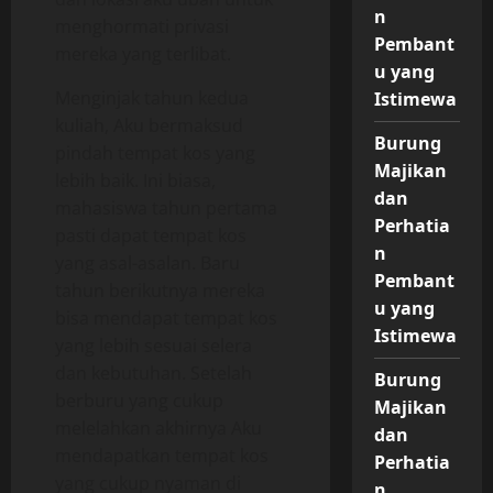
n
menghormati privasi
Pembant
mereka yang terlibat.
u yang
Menginjak tahun kedua
Istimewa
kuliah, Aku bermaksud
Burung
pindah tempat kos yang
Majikan
lebih baik. Ini biasa,
dan
mahasiswa tahun pertama
Perhatia
pasti dapat tempat kos
n
yang asal-asalan. Baru
Pembant
tahun berikutnya mereka
u yang
bisa mendapat tempat kos
Istimewa
yang lebih sesuai selera
dan kebutuhan. Setelah
Burung
berburu yang cukup
Majikan
melelahkan akhirnya Aku
dan
mendapatkan tempat kos
Perhatia
yang cukup nyaman di
n