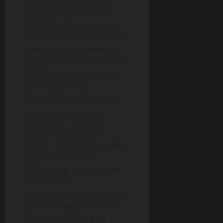
daging yang berbentuk
bulat seperti kacang tapi
kenyal seperti moci Cianjur.
Dengan gerakan memutar
yang lembut kupermainkan
kl*torisnya dengan jariku
dan diapun mulai
menggelinjang keenakan.
Kurasakan tubuhnya
sedikit bergetar tidak
teratur. Sementara itu aku
juga sudah semakin
ter*ngs*ng, dengan agak
terburu-buru
pakaiankupun kubuka satu-
persatu hingga tidak ada
selembar benangpun