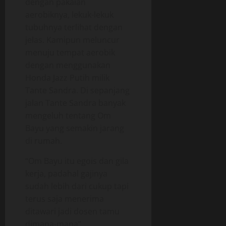
dengan pakaian
aerobiknya, lekuk-lekuk
tubuhnya terlihat dengan
jelas. Kamipun meluncur
menuju tempat aerobik
dengan menggunakan
Honda Jazz Putih milik
Tante Sandra. Di sepanjang
jalan Tante Sandra banyak
mengeluh tentang Om
Bayu yang semakin jarang
di rumah.
“Om Bayu itu egois dan gila
kerja, padahal gajinya
sudah lebih dari cukup tapi
terus saja menerima
ditawari jadi dosen tamu
dimana-mana”