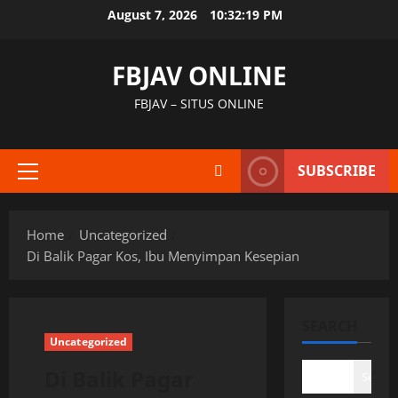
Skip
August 7, 2026
10:32:20 PM
to
content
FBJAV ONLINE
FBJAV – SITUS ONLINE
SUBSCRIBE
Primary
Menu
Home
Uncategorized
Di Balik Pagar Kos, Ibu Menyimpan Kesepian
SEARCH
Uncategorized
Di Balik Pagar
Search