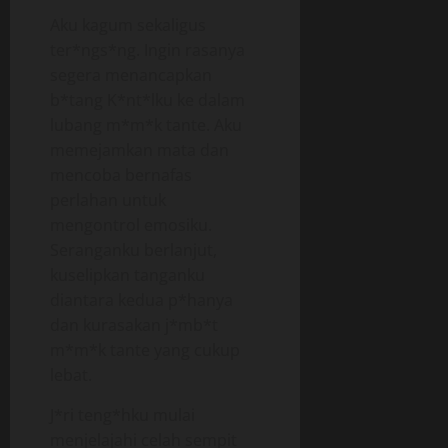
Aku kagum sekaligus
ter*ngs*ng. Ingin rasanya
segera menancapkan
b*tang K*nt*lku ke dalam
lubang m*m*k tante. Aku
memejamkan mata dan
mencoba bernafas
perlahan untuk
mengontrol emosiku.
Seranganku berlanjut,
kuselipkan tanganku
diantara kedua p*hanya
dan kurasakan j*mb*t
m*m*k tante yang cukup
lebat.
J*ri teng*hku mulai
menjelajahi celah sempit