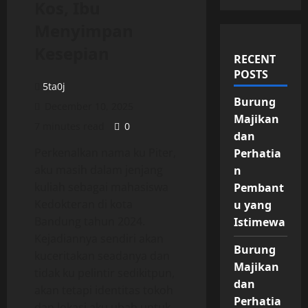
Kos, Ibu
Menyimpan
Kesepian
RECENT
POSTS
5ta0j
Burung
December 10, 2025
Majikan
7 minutes read
0
dan
Perkenalkan nama ku Piter,
Perhatia
aku masih dalam jenjang
n
kuliah sebagai mahasiswa
Pembant
Kedokteran di kota
u yang
Bandung tahun 2024.
Istimewa
Kejadiannya sendiri akan
Burung
kuceritakan seadanya dan
Majikan
tidak ku pelintir sedikitpun,
dan
akan tetapi identitas tokoh
Perhatia
dan lokasi aku ubah untuk