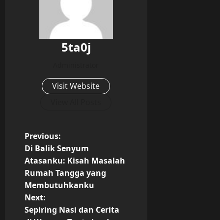
5ta0j
Administrator
Visit Website
View All Posts
P
Previous:
Di Balik Senyum
o
Atasanku: Kisah Masalah
Rumah Tangga yang
s
Membutuhkanku
t
Next:
Sepiring Nasi dan Cerita