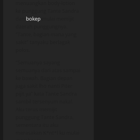
menuangkan body-lotion
ke punggung Tante Sandra
dan
bokep
mulai memijit
daerah punggungnya.
“Tante, bagian mana yang
sakit” tanyaku berlagak
polos.
“Semuanya sayang
semuanya dari atas sampai
ke bawah. Bagian depan
juga sakit lho nanti Piter
pijit ya” kata Tante Sandra
sambil tersenyum nakal.
Aku terus memijit
punggung Tante Sandra,
sementara itu aku
merasakan K*nt*l ku mulai