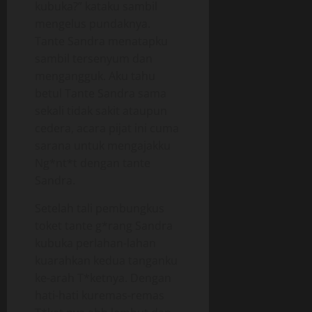
kubuka?” kataku sambil
mengelus pundaknya.
Tante Sandra menatapku
sambil tersenyum dan
mengangguk. Aku tahu
betul Tante Sandra sama
sekali tidak sakit ataupun
cedera, acara pijat ini cuma
sarana untuk mengajakku
Ng*nt*t dengan tante
Sandra.
Setelah tali pembungkus
toket tante g*rang Sandra
kubuka perlahan-lahan
kuarahkan kedua tanganku
ke-arah T*ketnya. Dengan
hati-hati kuremas-remas