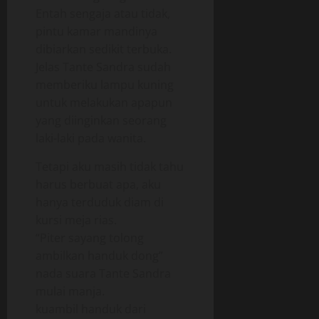
Entah sengaja atau tidak,
pintu kamar mandinya
dibiarkan sedikit terbuka.
Jelas Tante Sandra sudah
memberiku lampu kuning
untuk melakukan apapun
yang diinginkan seorang
laki-laki pada wanita.
Tetapi aku masih tidak tahu
harus berbuat apa, aku
hanya terduduk diam di
kursi meja rias.
“Piter sayang tolong
ambilkan handuk dong”
nada suara Tante Sandra
mulai manja.
kuambil handuk dari