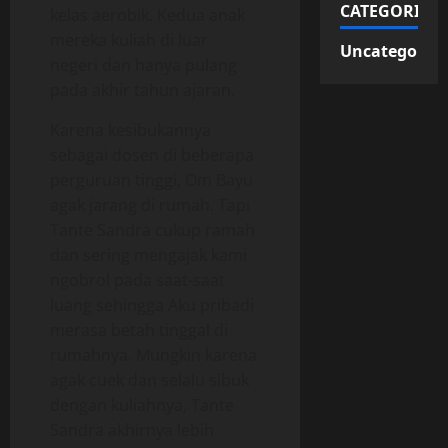
CATEGORIES
kelas aerobik. Kedua anak
mereka kuliah di luar
Uncategorize
negeri dan hanya pulang
pada akhir tahun ajaran.
Karena kesibukannya
sebagai dosen di beberapa
perguruan tinggi, Om Bayu
agak jarang di rumah. Tapi
Tante Sandra cukup ramah
dan sering mengajak kami
ngobrol pada saat-saat
luang sehingga Aku pribadi
merasa betah tinggal di
rumahnya. Mungkin karena
agak cuek dan selalu sibuk
dengan kuliahnya, Tante
Sandra akhirnya lebih