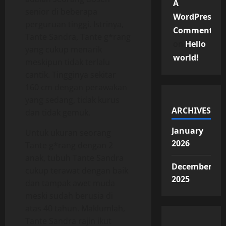
A
senior di beberapa
WordPress
perguruan tinggi. Istrinya,
Commenter
Tante Sandra, Tante g*rang
on
Hello
yang cukup menarik
world!
meskipun tidak terlalu
cantik. Tingginya sekitar
160 cm dengan perawakan
yang sedang, tidak kurus
ARCHIVES
dan tidak gemuk.
January
Untuk ukuran seorang
2026
Tante g*rang dengan 2
anak, tubuh Tante Sandra
December
cukup terawat dengan baik
2025
dan tampak awet muda
meski sudah berusia di
atas 40 tahun. Maklumlah,
Tante Sandra rajin ikut