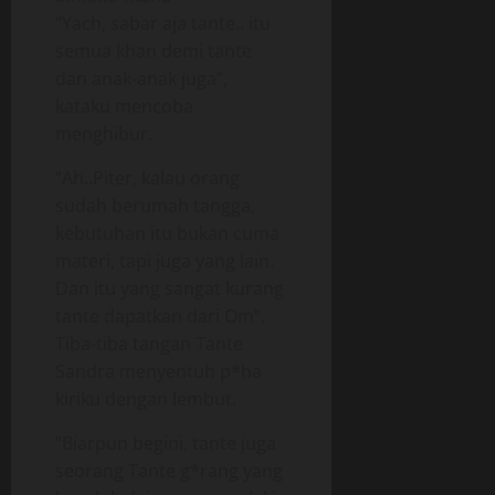
“Yach, sabar aja tante.. itu
semua khan demi tante
dan anak-anak juga”,
kataku mencoba
menghibur.
“Ah..Piter, kalau orang
sudah berumah tangga,
kebutuhan itu bukan cuma
materi, tapi juga yang lain.
Dan itu yang sangat kurang
tante dapatkan dari Om”.
Tiba-tiba tangan Tante
Sandra menyentuh p*ha
kiriku dengan lembut.
“Biarpun begini, tante juga
seorang Tante g*rang yang