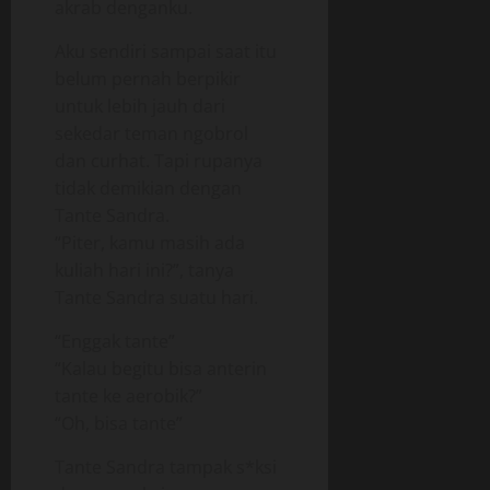
akrab denganku.
Aku sendiri sampai saat itu
belum pernah berpikir
untuk lebih jauh dari
sekedar teman ngobrol
dan curhat. Tapi rupanya
tidak demikian dengan
Tante Sandra.
“Piter, kamu masih ada
kuliah hari ini?”, tanya
Tante Sandra suatu hari.
“Enggak tante”
“Kalau begitu bisa anterin
tante ke aerobik?”
“Oh, bisa tante”
Tante Sandra tampak s*ksi