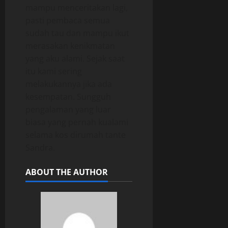
mampu menceritakan lagi,
pasti pembaca semua
sudah tau dan mampu ikut
merasakan kenikmatan
yang aku alami. Sejak saat
itu kami sering
melakukannya jika ada
kesempatan. Sungguh
pengalaman yang luar
biasa yang pernah kualami
selama kos dirumah tante
Sandra.
ABOUT THE AUTHOR