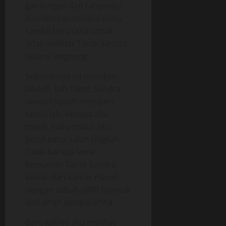
gantungan dan tanganku
kusodorkan melalui pintu
sambil berusaha untuk
tidak melihat Tante Sandra
secara langsung.
Sebenarnya ini tindakan
bodoh, toh Tante Sandra
sendiri sudah memberi
tanda lalu kenapa aku
masih malu-malu? Aku
betul-betul salah tingkah.
Tidak berapa lama
kemudian Tante Sandra
keluar dari kamar mandi
dengan tubuh dililit handuk
dari d*d* sampai p*ha.
Baru kali ini aku melihat