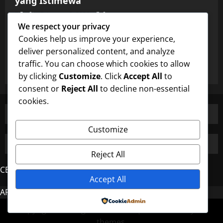
yang Istimewa
5ta0j
January 9, 2026
0
Uncategorized
We respect your privacy
Cookies help us improve your experience,
Burung Majikan dan Perhatian Pembantu
deliver personalized content, and analyze
yang Istimewa
traffic. You can choose which cookies to allow
5ta0j
January 9, 2026
0
by clicking
Customize
. Click
Accept All
to
consent or
Reject All
to decline non-essential
cookies.
Customize
Reject All
CERDAS4D
Accept All
AROMA4D
MAHJONG
Powered by
Copyright © All rights reserved.
|
MoreNews
by AF
themes.