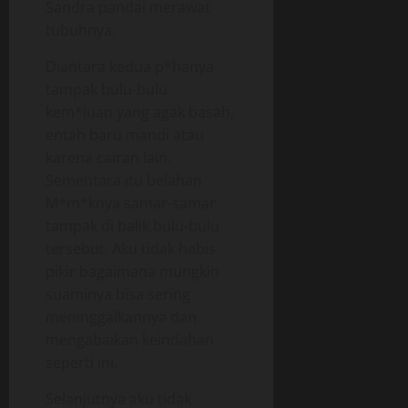
Sandra pandai merawat
tubuhnya.
Diantara kedua p*hanya
tampak bulu-bulu
kem*luan yang agak basah,
entah baru mandi atau
karena cairan lain.
Sementara itu belahan
M*m*knya samar-samar
tampak di balik bulu-bulu
tersebut. Aku tidak habis
pikir bagaimana mungkin
suaminya bisa sering
meninggalkannya dan
mengabaikan keindahan
seperti ini.
Selanjutnya aku tidak