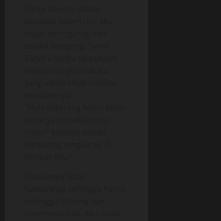
Tante Sandra dalam
keadaan seperti ini, aku
mulai ter*ngs*ng dan
sedikit bengong. Tante
Sandra hanya tersenyum
melihat tingkah lakuku
yang serba kikuk melihat
keadaannya.
“Nah, sekarang kamu pijitin
tante ya ini pakai body-
lotion” katanya sambil
berbaring tengkurap di
tempat tidur.
Dibukanya lilitan
handuknya sehingga hanya
tertinggal K*tang dan
Kanc*tnya saja. Aku mulai