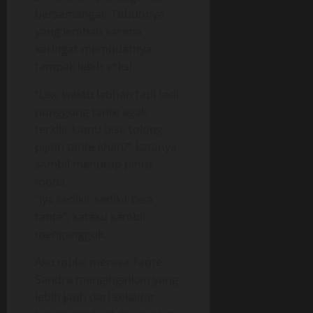
bersemangat. Tubuhnya
yang lembab karena
keringat membuatnya
tampak lebih s*ksi.
“Lex, waktu latihan tadi tadi
punggung tante agak
terkilir kamu bisa tolong
pijitin tante khan?” katanya
sambil menutup pintu
mobil.
“Iya sedikit-sedikit bisa
tante”, kataku sambil
mengangguk.
Aku mulai merasa Tante
Sandra menginginkan yang
lebih jauh dari sekadar