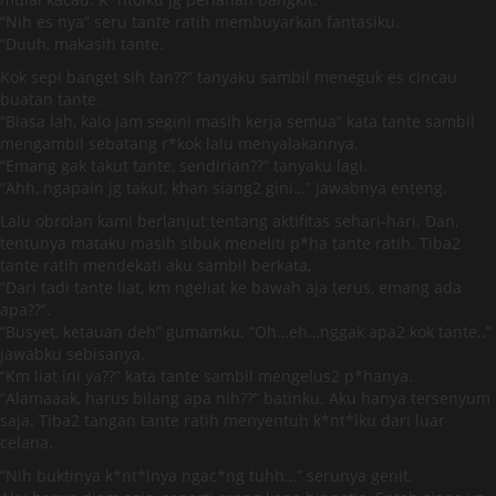
“Nih es nya” seru tante ratih membuyarkan fantasiku.
“Duuh, makasih tante.
Kok sepi banget sih tan??” tanyaku sambil meneguk es cincau
buatan tante.
“Biasa lah, kalo jam segini masih kerja semua” kata tante sambil
mengambil sebatang r*kok lalu menyalakannya.
“Emang gak takut tante, sendirian??” tanyaku lagi.
“Ahh, ngapain jg takut, khan siang2 gini…” jawabnya enteng.
Lalu obrolan kami berlanjut tentang aktifitas sehari-hari. Dan,
tentunya mataku masih sibuk meneliti p*ha tante ratih. Tiba2
tante ratih mendekati aku sambil berkata,
“Dari tadi tante liat, km ngeliat ke bawah aja terus, emang ada
apa??”.
“Busyet, ketauan deh” gumamku. “Oh…eh…nggak apa2 kok tante..”
jawabku sebisanya.
“Km liat ini ya??” kata tante sambil mengelus2 p*hanya.
“Alamaaak, harus bilang apa nih??” batinku. Aku hanya tersenyum
saja. Tiba2 tangan tante ratih menyentuh k*nt*lku dari luar
celana.
“Nih buktinya k*nt*lnya ngac*ng tuhh…” serunya genit.