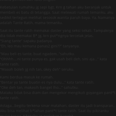
Kebetulan rumahku jg sepi bgt. Krn g tahan aku beranjak untuk
membeli es batu di tetangga. Saat melewati rumah temanku, aku
sedikit tertegun melihat sesosok wanita paruh baya. Ya, Namanya
adalah Tante Ratih, mama temanku.
Saat itu tante ratih memakai daster yang seksi sekali. Tampaknya
dia tidak memakai B* jg, krn put*ngnya tercetak jelas.
“Siang tante” sapaku padanya.
“Eh, leo mau kemana panas2 gini??” tanyanya.
“Mau beli es tante, buat ngadem..”sahutku.
“Ohhhh….ni tante punya es, gak usah beli deh, sini aja…” kata
tante ratih.
“Waaah boleh jg nih tan, okey deh” seruku.
Kami berdua masuk ke rumah.
“Bentar ya tante buatin es nya dulu…” kata tante ratih.
“Oke deh tan, makasih banget lho…” sahutku.
Mataku tidak bisa diam dan mengekor mengikuti goyangan pant*t
tante ratih.
Astaga…begitu terkena sinar matahari, daster itu jadi transparan..
Aku bisa melihat b*lahan pant*t tante ratih. Saat itu pikiranku
mulai kacau. K*ntolku jg perlahan bangkit.