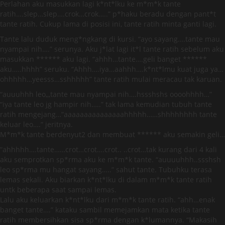
Perlahan aku masukkan lagi k*nt*lku ke m*m*k tante
ratih….slep…slep….crok…crok…..” p*haku beradu dengan pant*t
tante ratih. Cukup lama di posisi ini, tante ratih minta ganti lagi.
Tante lalu duduk meng*ngkang di kursi. “ayo sayang….tante mau
nyampai nih….” serunya. Aku j*lat lagi it*l tante ratih sebelum aku
masukkan ****** aku lagi. “ahhh…tante….geli banget ******
aku…..hhhh” seruku. “Ahhh….iya…aahhh….k*nt*lmu kuat juga ya…
ohhhhh…yeesss…sshhhhh” tante ratih mulai meracau tak karuan.
“auuuhhh leo,,,tante mau nyampai nih….hssshshs oooohhhh…”
“iya tante leo jg hampir nih…..” tak lama kemudian tubuh tante
ratih mengejang…”aaaaaaaaaaaaaaahhhhh……shhhhhhhh tante
keluar leo….” jeritnya.
M*m*k tante berdenyut2 dan membuat ****** aku semakin geli…
”ahhhhh….tante……crot…crot….crot.. ..crot…tak kurang dari 4 kali
aku semprotkan sp*rma aku ke m*m*k tante. “auuuuhhh..ssshsh
leo sp*rma mu hangat sayang…..” sahut tante. Tubuhku terasa
lemas sekali. Aku biarkan k*nt*lku di dalam m*m*k tante ratih
untk beberapa saat sampai lemas.
Lalu aku keluarkan k*nt*lku dari m*m*k tante ratih. “ahh…enak
banget tante….” kataku sambil memejamkan mata ketika tante
ratih membersihkan sisa sp*rma dengan k*lumannya. “Makasih