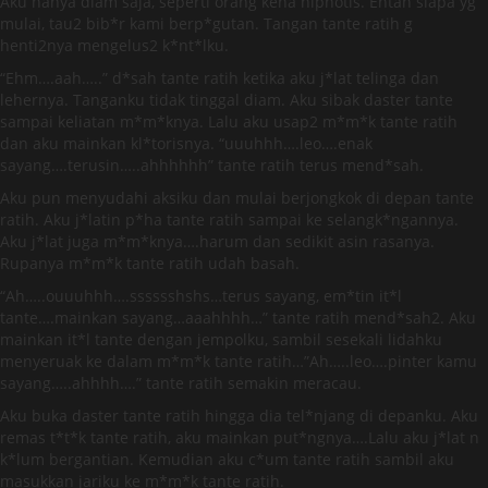
Aku hanya diam saja, seperti orang kena hipnotis. Entah siapa yg
mulai, tau2 bib*r kami berp*gutan. Tangan tante ratih g
henti2nya mengelus2 k*nt*lku.
“Ehm….aah…..” d*sah tante ratih ketika aku j*lat telinga dan
lehernya. Tanganku tidak tinggal diam. Aku sibak daster tante
sampai keliatan m*m*knya. Lalu aku usap2 m*m*k tante ratih
dan aku mainkan kl*torisnya. “uuuhhh….leo….enak
sayang….terusin…..ahhhhhh” tante ratih terus mend*sah.
Aku pun menyudahi aksiku dan mulai berjongkok di depan tante
ratih. Aku j*latin p*ha tante ratih sampai ke selangk*ngannya.
Aku j*lat juga m*m*knya….harum dan sedikit asin rasanya.
Rupanya m*m*k tante ratih udah basah.
“Ah…..ouuuhhh….sssssshshs…terus sayang, em*tin it*l
tante….mainkan sayang…aaahhhh…” tante ratih mend*sah2. Aku
mainkan it*l tante dengan jempolku, sambil sesekali lidahku
menyeruak ke dalam m*m*k tante ratih…”Ah…..leo….pinter kamu
sayang…..ahhhh….” tante ratih semakin meracau.
Aku buka daster tante ratih hingga dia tel*njang di depanku. Aku
remas t*t*k tante ratih, aku mainkan put*ngnya….Lalu aku j*lat n
k*lum bergantian. Kemudian aku c*um tante ratih sambil aku
masukkan jariku ke m*m*k tante ratih.