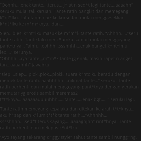
“Oohhh….enak tante….terus….j*lat n sed*t lagi tante….aaaahh”
seruku mulai tak karuan. Tante ratih bangkit dan memegang
k*nt*lku. Lalu tante naik ke kursi dan mulai menggesekkan
k*nt*lku ke m*m*knya…dan….
Slep…bles, k*nt*lku masuk ke m*m*k tante ratih. “Ahhhh…..”seru
tante ratih. Tante lalu menc*umku sambil mulai menggoyang
pant*tnya… ”aihh….oohhh…ssshhhh…enak banget k*nt*lmu
leo….” serunya.
“Ohhhh….iya tante,,,,m*m*k tante jg enak, masih rapet n anget
tan…aaaahhh” jawabku.
“slep….slep….plok..plok…plokk, suara k*ntolku beradu dengan
memek tante ratih. aaahhhhh….nikmat tante…” seruku. Tante
ratih berhenti dan mulai menggoyang pant*tnya dengan gerakan
memutar yg erotis sambil meremas2
t*t*knya….aaaaaauuuuhhh……tante……enak bgt……” seruku lagi.
Tante ratih memegang kepalaku dan ditekan ke arah t*t*knya…
aku h*sap dan k*lum t*t*k tante ratih….”Ahhhhh…
sssshhhh….sed*t terus sayang…..aaaaghjhh” rint*hnya. Tante
ratih berhenti dan melepas k*nt*lku.
“Ayo sayang sekarang d*ggy style” sahut tante sambil nungg*ng.