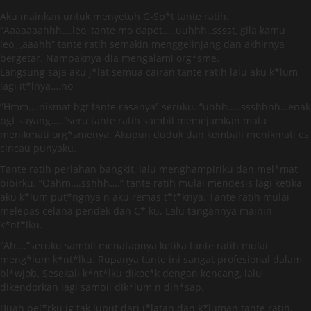
Aku mainkan untuk menyetuh G-Sp*t tante ratih.
“Aaaaaaahhh….leo, tante mo dapet…..uuhhh..sssst, gila kamu
leo,,,,aaahh” tante ratih semakin menggelinjang dan akhirnya
bergetar. Nampaknya dia mengalami org*sme.
Langsung saja aku j*lat semua cairan tante ratih lalu aku k*lum
lagi it*lnya….no
”Hmm….nikmat bgt tante rasanya” seruku. “uhhh…..ssshhhh…enak
bgt sayang…..”seru tante ratih sambil memejamkan mata
menikmati org*smenya. Akupun duduk dan kembali menikmati es
cincau punyaku.
Tante ratih perlahan bangkit, lalu menghampiriku dan mel*mat
bibirku. “Oahm….sshhh….” tante ratih mulai mendesis lagi ketika
aku k*lum put*ngnya n aku remas t*t*knya. Tante ratih mulai
melepas celana pendek dan C* ku. Lalu tangannya mainin
k*nt*lku.
“Ah….”seruku sambil menatapnya ketika tante ratih mulai
meng*lum k*nt*lku. Rupanya tante ini sangat profesional dalam
bl*wjob. Sesekali k*nt*lku dikoc*k dengan kencang, lalu
dikendorkan lagi sambil dik*lum n dih*sap.
Buah pel*rku jg tak luput dari j*latan dan k*luman tante ratih.