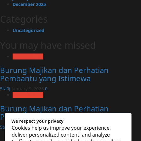
December 2025
Categories
Uncategorized
You may have missed
Uncategorized
Burung Majikan dan Perhatian
Pembantu yang Istimewa
5ta0j
January 9, 2026
0
Uncategorized
Burung Majikan dan Perhatian
Pembantu yang Istimewa
We respect your privacy
5ta0j
January 9, 2026
0
Cookies help us improve your experience,
Uncategorized
deliver personalized content, and analyze