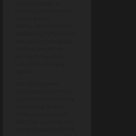
mulai kumainkan di
badannya tante rina,dan
sampai di buah
d*d*nya.Waduh montok
sekali buah d*d*nya tante
rina,setalah itu langsung
kur*mas dan pel*ntir
put*ng s*s*nya.Nafas
tante rina mulai ngos-
ngosan.
Tiba-tiba tanganku
disentakkan dan c*uman
saya dihentikan.dia bilang
“sudah dong..!jangan
terlalu jauh saya sudah
nikah.Tapi saya tidak mau
nyerah,dengan penuh trik