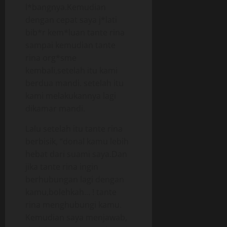
l*bangnya.Kemudian
dengan cepat saya j*lati
bib*r kem*luan tante rina
sampai kemudian tante
rina org*sme
kembali,setelah itu kami
berdua mandi. setelah itu
kami melakukannya lagi
dikamar mandi.
Lalu setelah itu tante rina
berbisik, “donal kamu lebih
hebat dari suami saya.Dan
jika tante rina ingin
berhubungan lagi dengan
kamu,bolehkah… ! tante
rina menghubungi kamu.
Kemudian saya menjawab,