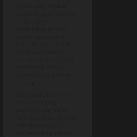
bioskop yang terkenal,
setalah sampai di bioskop
kami beli karcis
masuk,kebetulan kami
berdua dapat tempat
duduk dipinggir.Setelah
film dimulai, didalam
celanaku ada terasa yang
sangat ganjil ternyata
“torpedoku mulai berdiri
kencang”.
Kemudian kuberanikan
untuk memegang
tangannya yang begitu
halus dan lembut,ternyata
tante rina hanya diam
saja.Saya berbisik “tante