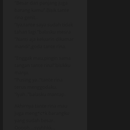
“Besar dan panjang juga
barang kamu”.Bisik tante
rina genit..
“Iya,tante saya sudah tidak
tahan lagi.”balasku mesra
“Nanti aja keluarin dikamar
mandi”,goda tante rina.
“Enggak mau,pingin sama
tangan tante rina!”bisikku
manja.
“Pusing ya..”tante rina
terus menggodaku.
“Iyah..”balasku mantap.
Akhirnya tante rina mau
juga meng*c*k barangku
yang sudah besar.
Ooooh….syyhhkk…