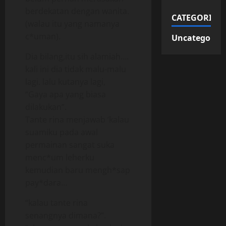
berdekatan dengan wanita.
CATEGORIES
(walau itu yang namanya
c*uman).
Uncategorize
Dia bilang,itu sih alamiah….
kali ini dia tidak malu-malu
lagi. lalu kutanya lagi,
“Gaya apa yang biasa
dilakukan”.
Tante rina menjawab ‘kalau
suamiku pada awal
permainan sangat suka
menc*um leherku
kemudian baru mengh*sap
pay*dara…
“kalau tante rina
senangnya dimana?”.