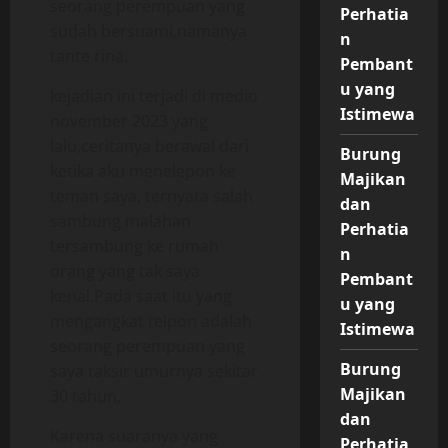
seorang perempuan yang
Perhatia
sudah bersuami,namanya
n
tante rina.
Pembant
u yang
kejadian ini terjadi di medio
Istimewa
november 2023 yang
lalu,ceritanya berawal dari
Burung
ketika aku menelepon ke
Majikan
teman saya, ternyata salah
dan
sambung malahan
Perhatia
tersambung ke rumah
n
orang yang tak saya
Pembant
kenal.Pada saat itu yang
u yang
mengangkat telpon adalah
Istimewa
seorang perempuan yang
Burung
saya taksir umurnya sekitar
Majikan
30 tahun,
dan
Karena suaranya yang
Perhatia