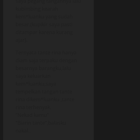
saya pegang tangannya lalu
kubimbing kearah
kem*luanku yang sudah
besar.(kupikir saya pasti
ditampar karena kurang
ajar).
Ternyata tante rina hanya
diam saja terpaku dengan
besarnya barangku,lalu
saya keluarkan
kem*luanku,saya
tempelkan tangan tante
rina dikem*luanku ,tante
rina terhenyak.
“Nekad kamu”
“Biarin tante”,balasku
nakal..