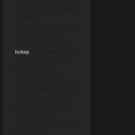
yang sudah basah., dengan
cepat kugerakkan punyaku
turun naik.
Masih barangku men*ncap
dil*bang v*gina tante
rina,saya guling-gulingkan
bokep
badannya sehingga
kadang dia diatas kadang
dia dibawah.Kami
melakukannya dengan
banyak posisi. Lama-lama
tante rina ter*ngs*ng juga
dan ingin cepat keluar,
akhirnya sama-sama kami
mencapai org*sme.
Saya memasukkan semua
air m*ni saya ke