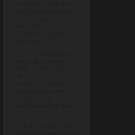
bohong katanya ditelpon
bilang sudah nenek-nenek
tapi nyatanya masih seperti
umur 20-an
tahun,beruntung yah
suami tante .
Lalu aku berbisik lagi,”mana
janjinya tante..katanya
boleh c*um kalo nggak
lari…!
Kemudian dia melihat
sekeliling,”malu nanti
ketahuan orang”,
saya bilang kembali,”sepi
kok tante..,”
Dalam keremangan saya
melihat tante rina merapat-