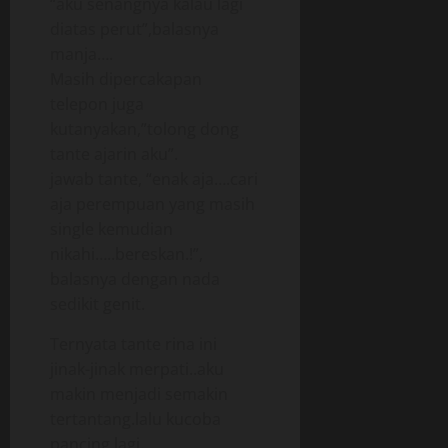
“aku senangnya kalau lagi
diatas perut”,balasnya
manja….
Masih dipercakapan
telepon juga
kutanyakan,”tolong dong
tante ajarin aku”.
jawab tante, “enak aja….cari
aja perempuan yang masih
single kemudian
nikahi…..bereskan.!”,
balasnya dengan nada
sedikit genit.
Ternyata tante rina ini
jinak-jinak merpati..aku
makin menjadi semakin
tertantang.lalu kucoba
pancing lagi.