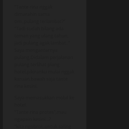
“Tante rina nggak
dimarahin sama
om..pulang terlambat?”
“Tadi sudah bilang ada
teman yang ulang tahun,
jadi pulang agak lambat..”
Saya mengantarnya
pulang.Didalam perjalanan
pulang terlihat plang
hotel,pikiranku mulai nggak
karuan.bawah saja tante
rina kesini.
Saya memasukkan mobil ke
hotel.
“Tante rina protes”,mau
ngapain kesini…?
“kita ngobrol..untuk saling