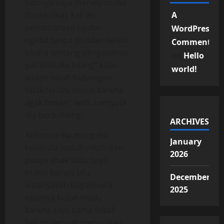
harinya saya menelpon dia
(tante rina). kali ini
A
pembicaraan ngalor-
WordPress
ngidul,tanpa disadari ketika
Commenter
bicara tentang pengalaman
on
Hello
pacaran,dia bilang” kalau
world!
sudah nikah hubungan
tidak terlalu serius karena
agak bosan”, wah..ternyata
dia berbohong,
ARCHIVES
Akhirnya dia mengaku
January
kalau dia sudah nikah dan
2026
punya anak satu. saya
makin berani lalu
December
kutanyakan bagaimana
2025
rasanya bulan madu
karena saya sama sekali
belum pernah merasakan