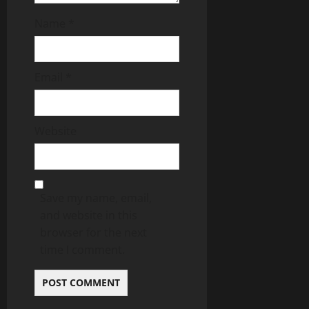
Name
*
Email
*
Website
Save my name, email,
and website in this
browser for the next
time I comment.