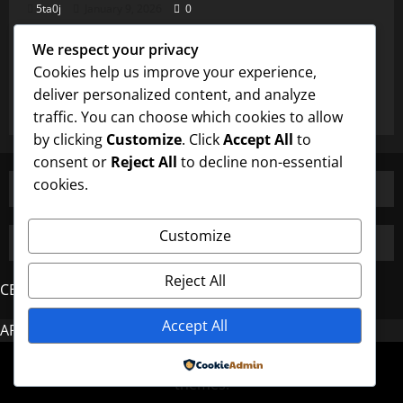
5ta0j
January 9, 2026
0
Uncategorized
We respect your privacy
Burung Majikan dan Perhatian Pembantu
Cookies help us improve your experience,
yang Istimewa
deliver personalized content, and analyze
5ta0j
January 9, 2026
0
traffic. You can choose which cookies to allow
by clicking
Customize
. Click
Accept All
to
consent or
Reject All
to decline non-essential
cookies.
Customize
Reject All
CERDAS4D
Accept All
AROMA4D
MAHJONG
Copyright © All rights reserved.
|
MoreNews
by AF
Powered by
themes.