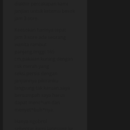
diakhir percakapan kami
janjian untuk ketemu besok
jam 3 sore.
Keesokan harinya tepat
jam 3 sore ada seorang
wanita rambut
panjang,tinggi 165
cm,pakaian kuning dengan
rok merah yang
seksi,persis dengan
janjiannya pikiranku
langsung tak karuan,saya
bersumpah saya harus
dapat menc*um dan
menyet*buh*nya.
Hanya ngobrol
sebentar,kami langsung ke