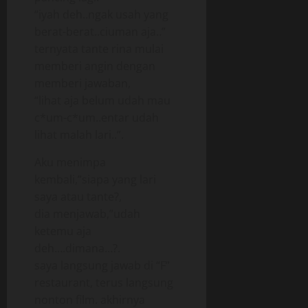
“iyah deh..ngak usah yang
berat-berat..ciuman aja..”
ternyata tante rina mulai
memberi angin dengan
memberi jawaban,
“lihat aja belum udah mau
c*um-c*um..entar udah
lihat malah lari..”.
Aku menimpa
kembali,”siapa yang lari
saya atau tante?,
dia menjawab,”udah
ketemu aja
deh….dimana…?.
saya langsung jawab di “F”
restaurant, terus langsung
nonton film. akhirnya