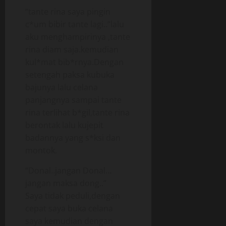
“tante rina saya pingin
c*um bibir tante lagi..”lalu
aku menghampirinya ,tante
rina diam saja.kemudian
kul*mat bib*rnya.Dengan
setengah paksa kubuka
bajunya lalu celana
panjangnya sampai tante
rina terlihat b*gil,tante rina
berontak lalu kujepit
badannya yang s*ksi dan
montok.
“Donal..jangan Donal…
jangan maksa dong..”
Saya tidak peduli,dengan
cepat saya buka celana
saya kemudian dengan