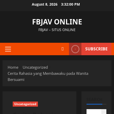
Skip
August 8, 2026
3:32:01 PM
to
content
FBJAV ONLINE
FBJAV – SITUS ONLINE
SUBSCRIBE
Primary
Menu
Home
Uncategorized
Cerita Rahasia yang Membawaku pada Wanita
Bersuami
SEARCH
Uncategorized