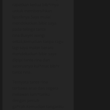
rapatkan kedua bib*rnya
untuk membersihkan
lipstiknya.Saya mulai
mendekatkan bibir saya
pada telinga tante
rina.Busyet wangi
sekali,kemudian tanpa ragu
lagi saya makin berani
mendekatkan bibir saya
dipipi tante rina dan
seterusnya kul*mat bib*r
tante rina.
Ternyata tante rina
terbawa arus dan segera
melawan lum*tanku
dengan penuh
ga*rah.Kemudian tanganku