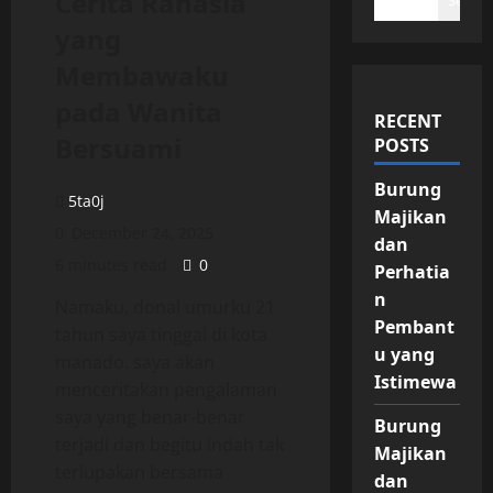
Cerita Rahasia
Search
yang
Membawaku
pada Wanita
RECENT
Bersuami
POSTS
Burung
5ta0j
Majikan
December 24, 2025
dan
6 minutes read
0
Perhatia
n
Namaku, donal umurku 21
Pembant
tahun saya tinggal di kota
u yang
manado. saya akan
Istimewa
menceritakan pengalaman
saya yang benar-benar
Burung
terjadi dan begitu indah tak
Majikan
terlupakan bersama
dan