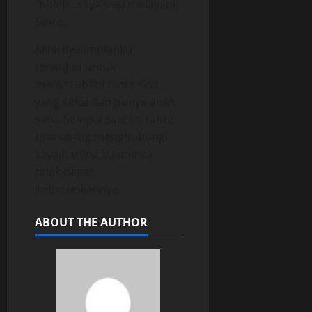
“boleh…saya siap melayani
tante.
Akhirnya impianku
terwujud untuk
meny*tub*hi tante rina
yang seksi dan punya anak
satu. Sampai saat ini tante
rina sering menghubungi
saya.Karena suaminya
tidak dapat
memuaskannya.
ABOUT THE AUTHOR