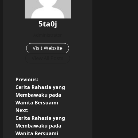
5ta0j
Administrator
Visit Website
View All Posts
P
Previous:
Cerita Rahasia yang
o
Membawaku pada
Wanita Bersuami
s
Next:
t
Cerita Rahasia yang
Membawaku pada
n
Wanita Bersuami