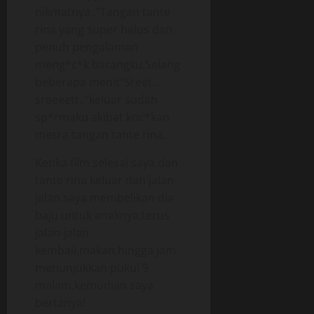
nikmatnya..”Tangan tante
rina yang super halus dan
penuh pengalaman
meng*c*k barangku.Selang
beberapa menit”Sreet…
sreeeett..”keluar sudah
sp*rmaku akibat koc*kan
mesra tangan tante rina.
Ketika film selesai saya dan
tante rina keluar dan jalan-
jalan.saya membelikan dia
baju untuk anaknya,terus
jalan-jalan
kembali,makan,hingga jam
menunjukkan pukul 9
malam.kemudian saya
bertanya!