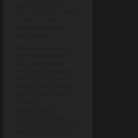
sigap kuj*lati tok*tnya
tante rina,sampai ke l*bang
“V” tante rina.Tante rina
merasakan kenikmatan
yang luar biasa.
Kemudian saya meng*c*k-
ng*c*k lubangnya sampai
tante rina merasakan
nikmat untuk yang kedua
kalinya.Kemudian kami
berganti posisi sekarang
gilirannya tante rina yang
mengh*sap
punyaku.Setalah itu
kumasukkan barangku
yang besar dan panjang ke
l*bang v*gina tante rina