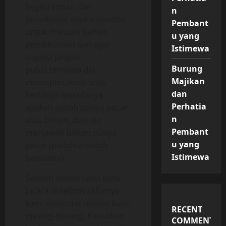
begitu sopan dan
n
berwibawa, saya mencoba
Pembant
untuk mencari bahan
u yang
pembicaraan lain agar
Istimewa
supaya jangan
Burung
putus,ternyata dia
Majikan
merespon,terus saya
dan
bertanya kepadanya
Perhatia
apakah sudah punya pacar
n
atau belum, dan dia
Pembant
menjawab belum punya
u yang
pacar.(padahal sudah
Istimewa
bersuami).
Setelah sekian lama kami
bicara di telpon akhirnya
kami mencatat nomor kami
RECENT
masing-masing. Keesokan
COMMENTS