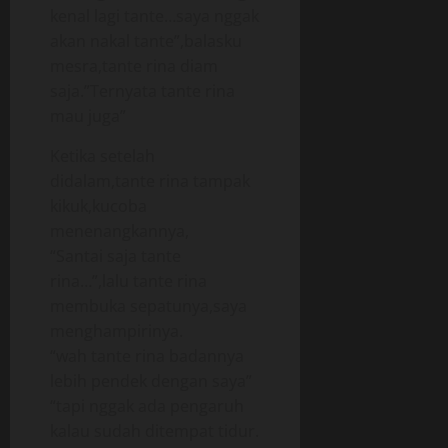
kenal lagi tante…saya nggak
akan nakal tante”,balasku
mesra,tante rina diam
saja.”Ternyata tante rina
mau juga”
Ketika setelah
didalam,tante rina tampak
kikuk,kucoba
menenangkannya,
“Santai saja tante
rina…”,lalu tante rina
membuka sepatunya,saya
menghampirinya.
“wah tante rina badannya
lebih pendek dengan saya”
“tapi nggak ada pengaruh
kalau sudah ditempat tidur.