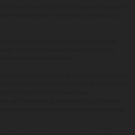
dam di kamar mandi sambil melepaskan kepenatan
erarah kepada sebuah obyek yang melekat pada
gkin itu hanya halusinasi saja karena kelelahan
elelawar yang masuk kedalam kamar mandinya
enyap tak tahu entah kemana.
ak tangan lembaga hitam yang diletakkan pada cermin
ak 37 tahun ini. Putus tunangan Sejak setahun lalu,
kejadian-kejadian aneh di rumahnya.
bu, adik dan seorang anak lelakinya. Dikatakan
h melihat sosok makhluk menyerupai kera besar