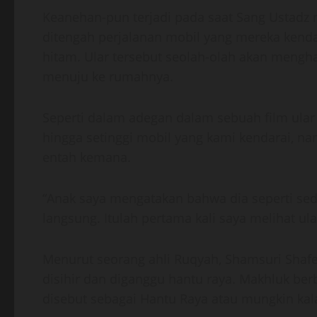
Keanehan-pun terjadi pada saat Sang Ustadz
ditengah perjalanan mobil yang mereka kenda
hitam. Ular tersebut seolah-olah akan mengha
menuju ke rumahnya.
Seperti dalam adegan dalam sebuah film ular 
hingga setinggi mobil yang kami kendarai, na
entah kemana.
“Anak saya mengatakan bahwa dia seperti se
langsung. Itulah pertama kali saya melihat ula
Menurut seorang ahli Ruqyah, Shamsuri Shaf
disihir dan diganggu hantu raya. Makhluk berb
disebut sebagai Hantu Raya atau mungkin kal