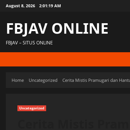
Skip
August 8, 2026
2:01:20 AM
to
content
FBJAV ONLINE
FBJAV – SITUS ONLINE
Home
Uncategorized
Cerita Mistis Pramugari dan Han
Uncategorized
Cerita Mistis Pra