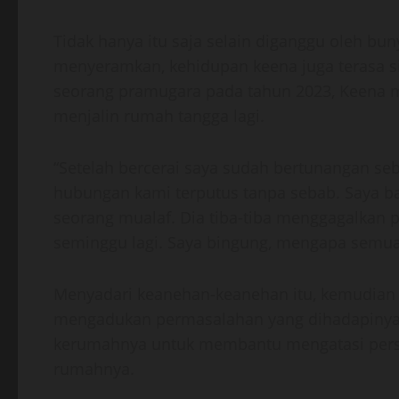
Tidak hanya itu saja selain diganggu oleh bu
menyeramkan, kehidupan keena juga terasa si
seorang pramugara pada tahun 2023, Keena m
menjalin rumah tangga lagi.
“Setelah bercerai saya sudah bertunangan seb
hubungan kami terputus tanpa sebab. Saya ba
seorang mualaf. Dia tiba-tiba menggagalkan 
seminggu lagi. Saya bingung, mengapa semua i
Menyadari keanehan-keanehan itu, kemudian
mengadukan permasalahan yang dihadapinya,
kerumahnya untuk membantu mengatasi pers
rumahnya.