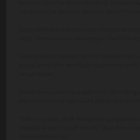
tersebut tiba-tiba sudah berada di sebelah say
menyadarinya sebelum kejadian seperti ma
Saya membaca ayat kursi dan mengumandangka
pergi. Namun ketika saya lengah, makhluk te
kejadianyapun seperti hari-hari sebelumnya s
terasa lemas dan kem*luan saya terasa perih
sangat besar.
Setiap Keena membaca Ayat Kursi dan mengu
dikamarnya terdengar suara gaduh dan terdeng
“Bukan itu saja, sejak mengalami gangguan ter
emosional dan mudah marah,” jelas Keena d
mewawancarainya.