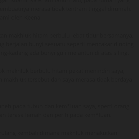
ngan suaminya enam tahun lalu, pada rumah yang
 membuatnya merasa tidak tentram tinggal dirumah.
lami oleh Keena,
kan makhluk hitam berbulu lebat tidur bersamanya,
g berjalan bunyi sesuatu seperti mencakar dinding
ng-kadang ada bunyi guli melantun di atas siling.
sok makhluk berbulu hitam pekat menindih saya,
h makhluk tersebut dan saya merasa tidak berdaya
,
aneh pada tubuh dan kem*luan saya, sperti orang
an terasa lemah dan perih pada kem*luan.
berulang kembali dimana makhluk menakutkan