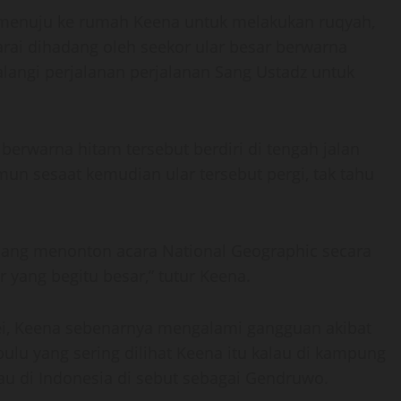
 menuju ke rumah Keena untuk melakukan ruqyah,
rai dihadang oleh seekor ular besar berwarna
langi perjalanan perjalanan Sang Ustadz untuk
berwarna hitam tersebut berdiri di tengah jalan
mun sesaat kemudian ular tersebut pergi, tak tahu
dang menonton acara National Geographic secara
r yang begitu besar,” tutur Keena.
ei, Keena sebenarnya mengalami gangguan akibat
ulu yang sering dilihat Keena itu kalau di kampung
au di Indonesia di sebut sebagai Gendruwo.