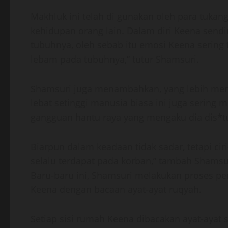
Makhluk ini telah di gunakan oleh para tukan
kehidupan orang lain. Dalam diri Keena sendi
tubuhnya, oleh sebab itu emosi Keena sering t
lebam pada tubuhnya,” tutur Shamsuri.
Shamsuri juga menambahkan, yang lebih men
lebat setinggi manusia biasa ini juga sering
gangguan hantu raya yang mengaku dia dis*tu
Biarpun dalam keadaan tidak sadar, tetapi ciri
selalu terdapat pada korban,” tambah Shamsu
Baru-baru ini, Shamsuri melakukan proses p
Keena dengan bacaan ayat-ayat ruqyah.
Setiap sisi rumah Keena dibacakan ayat-ayat