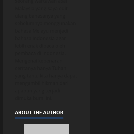
seorang wartawan asal
Malaysia yang saya edit
ulang bahasanya yang
sebelumnya menggunakan
bahasa Melayu menjadi
bahasa Indonesia agar
lebih enak dibaca oleh
pembaca di Indonesia.
Mengenai kebenaran
ceritanya hanya Tuhan
yang tahu, kita hanya dapat
mengambil hikmah dari
apapun yang terjadi
dimuka bumi ini.
ABOUT THE AUTHOR