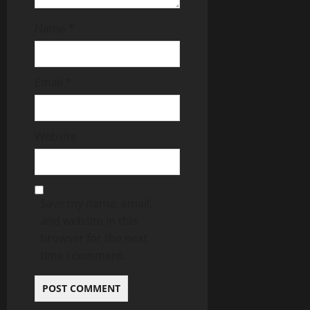
Name
*
Email
*
Website
Save my name, email,
and website in this
browser for the next
time I comment.