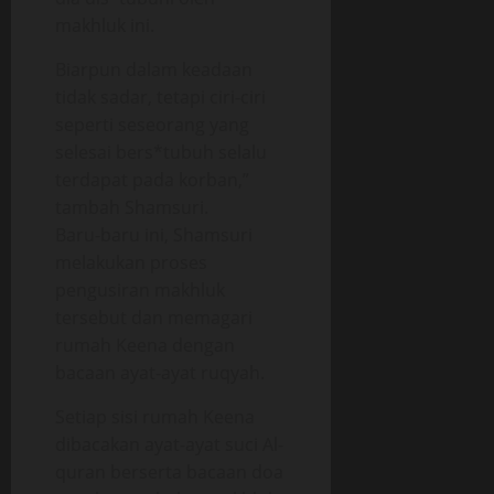
makhluk ini.
Biarpun dalam keadaan
tidak sadar, tetapi ciri-ciri
seperti seseorang yang
selesai bers*tubuh selalu
terdapat pada korban,”
tambah Shamsuri.
Baru-baru ini, Shamsuri
melakukan proses
pengusiran makhluk
tersebut dan memagari
rumah Keena dengan
bacaan ayat-ayat ruqyah.
Setiap sisi rumah Keena
dibacakan ayat-ayat suci Al-
quran berserta bacaan doa