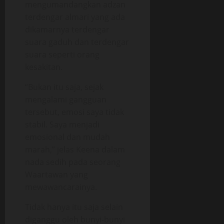
mengumandangkan adzan
terdengar almari yang ada
dikamarnya terdengar
suara gaduh dan terdengar
suara seperti orang
kesakitan.
“Bukan itu saja, sejak
mengalami gangguan
tersebut, emosi saya tidak
stabil. Saya menjadi
emosional dan mudah
marah,” jelas Keena dalam
nada sedih pada seorang
Waartawan yang
mewawancarainya.
Tidak hanya itu saja selain
diganggu oleh bunyi-bunyi