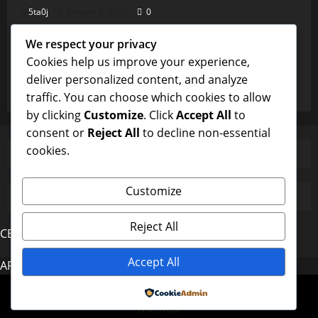
5ta0j
January 9, 2026
0
Uncategorized
We respect your privacy
Burung Majikan dan Perhatian Pembantu
Cookies help us improve your experience,
yang Istimewa
deliver personalized content, and analyze
5ta0j
January 9, 2026
0
traffic. You can choose which cookies to allow
by clicking
Customize
. Click
Accept All
to
consent or
Reject All
to decline non-essential
cookies.
Customize
Reject All
CERDAS4D
Accept All
AROMA4D
MAHJONG
Copyright © All rights reserved.
|
MoreNews
by AF
Powered by
themes.