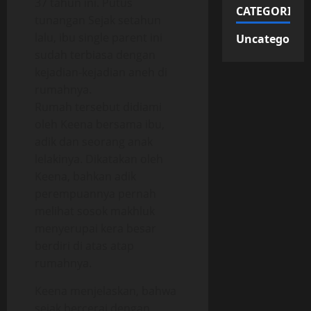
37 tahun ini. Putus
CATEGORIES
tunangan Sejak setahun
lalu, ibu single parent ini
Uncategorize
sudah terbiasa dengan
kejadian-kejadian aneh di
rumahnya.
Rumah tersebut didiami
oleh Keena bersama ibu,
adik dan seorang anak
lelakinya. Dikatakan oleh
Keena, bahkan adik
perempuannya pernah
melihat sosok makhluk
menyerupai kera besar
berdiri di atas atap
rumahnya.
Keena menjelaskan, bahwa
sejak bercerai dengan