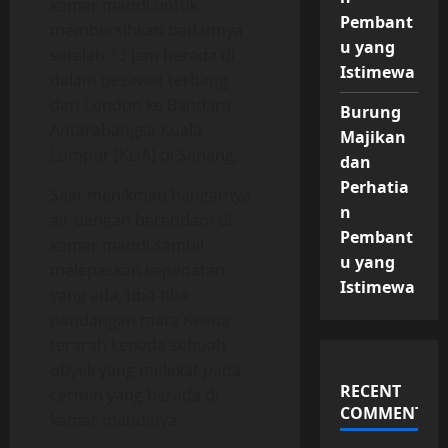
kamar mandi untuk
Pembant
membersihkan badannya
u yang
setelah 13 jam berada di
Istimewa
dalam pesawat terbang
dari London ke Bandara
Burung
Antarabangsa Kuala
Majikan
Lumpur (KLIA) di Sepang.
dan
Perhatia
Saat menikmati hangatnya
n
air dengan berendam di
Pembant
kamar mandi sambil
u yang
melepaskan kepenatan
Istimewa
yang ada, tiba-tiba
pandangan mata Keena
terarah kepada sebuah
obyek yang melekat pada
RECENT
cermin yang berada di
COMMENTS
kamar mandinya.