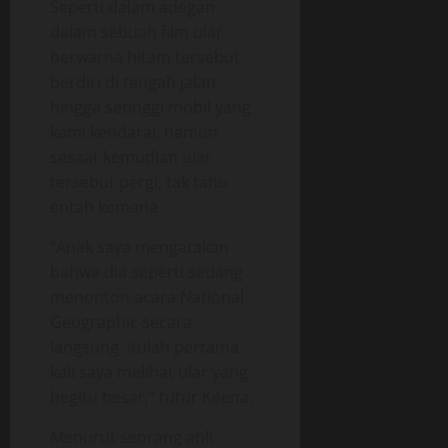
Seperti dalam adegan
dalam sebuah film ular
berwarna hitam tersebut
berdiri di tengah jalan
hingga setinggi mobil yang
kami kendarai, namun
sesaat kemudian ular
tersebut pergi, tak tahu
entah kemana.
“Anak saya mengatakan
bahwa dia seperti sedang
menonton acara National
Geographic secara
langsung. Itulah pertama
kali saya melihat ular yang
begitu besar,” tutur Keena.
Menurut seorang ahli