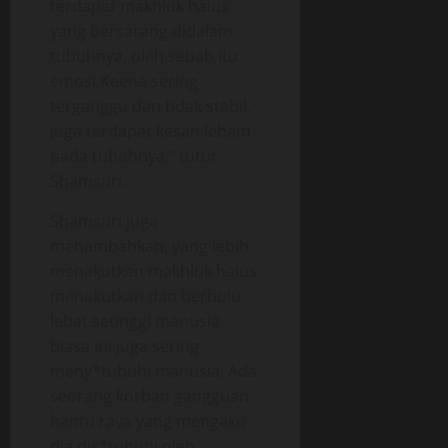
terdapat makhluk halus
yang bersarang didalam
tubuhnya, oleh sebab itu
emosi Keena sering
terganggu dan tidak stabil,
juga terdapat kesan lebam
pada tubuhnya,” tutur
Shamsuri.
Shamsuri juga
menambahkan, yang lebih
menakutkan makhluk halus
menakutkan dan berbulu
lebat setinggi manusia
biasa ini juga sering
meny*tubuhi manusia. Ada
seorang korban gangguan
hantu raya yang mengaku
dia dis*tubuhi oleh