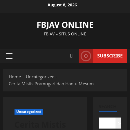
Skip
August 8, 2026
to
content
FBJAV ONLINE
FBJAV – SITUS ONLINE
SUBSCRIBE
Primary
Menu
Home
Uncategorized
Cerita Mistis Pramugari dan Hantu Mesum
SEARCH
Uncategorized
Cerita Mistis
Search