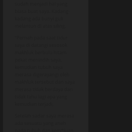
sudah menjadi hal yang
biasa buat saya. Kadang-
kadang ada bunyi guli
melantun di atas siling.
“Pernah pada saat tidur
saya di datangi sesosok
makhluk berbulu hitam
pekat menindih saya,
kemudian tubuh saya
merasa digerayangi oleh
makhluk tersebut dan saya
merasa tidak berdaya dan
tidak tahu lagi apa yang
kemudian terjadi,
Setelah sadar saya merasa
ada sesuatu yang aneh
pada tubuh dan kem*luan