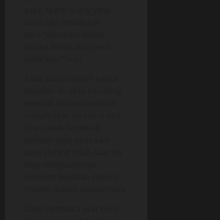
saya, sperti orang yang
baru saja melakukan
pers*tubuhan. Badan
terasa lemah dan perih
pada kem*luan.
Pada suatu malam ketika
kejadian ini akan berulang
kembali dimana makhluk
menakutkan tersebut tiba-
tiba sudah berada di
sebelah saya pada saat
saya sedang tidur, saat itu
saya menyadarinya
sebelum kejadian seperti
malam-malam sebelumnya.
Saya membaca ayat kursi