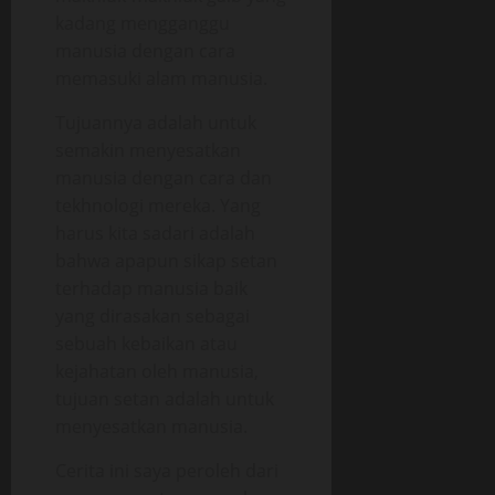
kadang mengganggu
manusia dengan cara
memasuki alam manusia.
Tujuannya adalah untuk
semakin menyesatkan
manusia dengan cara dan
tekhnologi mereka. Yang
harus kita sadari adalah
bahwa apapun sikap setan
terhadap manusia baik
yang dirasakan sebagai
sebuah kebaikan atau
kejahatan oleh manusia,
tujuan setan adalah untuk
menyesatkan manusia.
Cerita ini saya peroleh dari