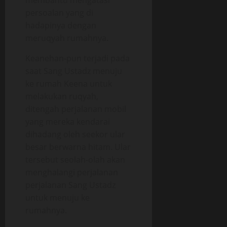
membantu mengatasi
persoalan yang di
hadapinya dengan
meruqyah rumahnya.
Keanehan-pun terjadi pada
saat Sang Ustadz menuju
ke rumah Keena untuk
melakukan ruqyah,
ditengah perjalanan mobil
yang mereka kendarai
dihadang oleh seekor ular
besar berwarna hitam. Ular
tersebut seolah-olah akan
menghalangi perjalanan
perjalanan Sang Ustadz
untuk menuju ke
rumahnya.