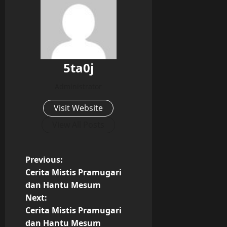
5ta0j
Administrator
Visit Website
View All Posts
P
Previous:
Cerita Mistis Pramugari
o
dan Hantu Mesum
Next:
s
Cerita Mistis Pramugari
dan Hantu Mesum