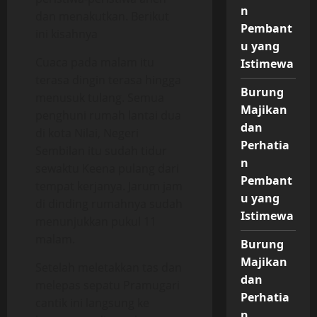
n
dan menakutkan. Berikut
Pembant
ini kisahnya
u yang
Cuaca pada malam itu
Istimewa
terasa dingin terasa hingga
Burung
menusuk tulang. Semua
Majikan
penghuni rumah lantai dua
dan
di kota Nilai, Negeri
Perhatia
Sembilan itu sudah tidur
n
sewaktu Keena pulang dari
Pembant
tempat kerjanya. Jarum jam
u yang
di dinding rumahnya sudah
Istimewa
menunjukkan pukul 11
malam.
Burung
Majikan
Setelah meletakkan tas dan
dan
melepas sepatu Pramugari
Perhatia
cantik ini langsung ke
n