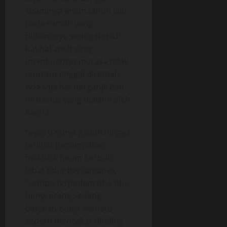
suaminya enam tahun lalu,
pada rumah yang
didiaminya sering terjadi
hal-hal aneh yang
membuatnya merasa tidak
tentram tinggal dirumah.
Ada saja hal-hal ganjil dan
misterius yang dialami oleh
Keena,
Seperti bunyi gaduh hingga
terlihat penampakan
makhluk hitam berbulu
lebat tidur bersamanya,
“Lampu terpadam tiba-tiba,
bunyi orang sedang
berjalan bunyi sesuatu
seperti mencakar dinding