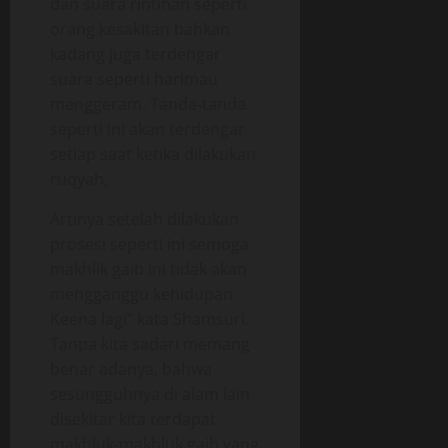
dan suara rintihan seperti
orang kesakitan bahkan
kadang juga terdengar
suara seperti harimau
menggeram. Tanda-tanda
seperti ini akan terdengar
setiap saat ketika dilakukan
ruqyah,
Artinya setelah dilakukan
prosesi seperti ini semoga
makhlik gaib ini tidak akan
mengganggu kehidupan
Keena lagi” kata Shamsuri.
Tanpa kita sadari memang
benar adanya, bahwa
sesungguhnya di alam lain
disekitar kita terdapat
makhluk-makhluk gaib yang