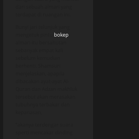
dari sebuah almari yang
terdapat di ruangan ini.
Bunyi jari telunjuk yang
mengetuk pintu
bokep
almari itu bersahutan
sebanyak empat kali
sebelum kemudian
berhenti. Shamsuri
menjelaskan, apapila
dibacakan ayat-ayat Al-
Quran dan Adzan makhluk
tersebut akan merasakan
tubuhnya terbakar dan
kepanasan,
“akanya terdengar suara
sperti mencakar dinding