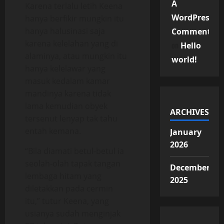
A
Karena terlalu letih Keena
WordPress
hanya berfikir mungkin itu
hanya halusinasi saja
Commenter
karena kelelahan yang di
on
Hello
alaminya, atau mungkin itu
world!
hanya kelelawar yang
masuk kedalam kamar
mandinya karena tidak
lama kemudian obyek
ARCHIVES
tersenut lenyap tak tahu
entah kemana.
January
2026
“Bila diamati betul-betul ia
seolah-olah tapak tangan
December
lembaga hitam yang
2025
diletakkan pada cermin
itu,” tutur Keena, yang
usianya sudah menginjak