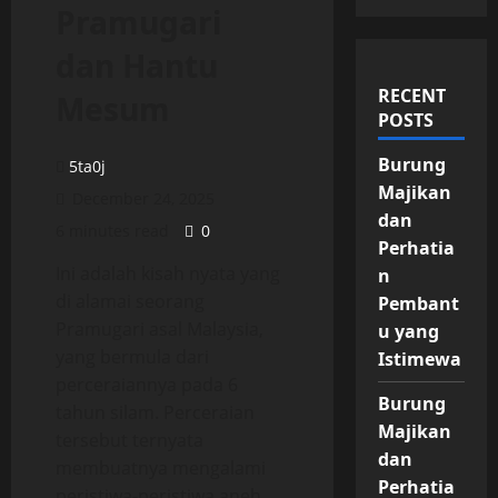
Pramugari
dan Hantu
RECENT
Mesum
POSTS
Burung
5ta0j
Majikan
December 24, 2025
dan
6 minutes read
0
Perhatia
Ini adalah kisah nyata yang
n
di alamai seorang
Pembant
Pramugari asal Malaysia,
u yang
yang bermula dari
Istimewa
perceraiannya pada 6
Burung
tahun silam. Perceraian
Majikan
tersebut ternyata
dan
membuatnya mengalami
Perhatia
peristiwa-peristiwa aneh