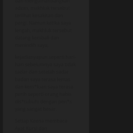
dan mengumandangkan
adzan, makhluk tersebut
terlihat kesakitan dan
pergi. Namun ketika saya
lengah, makhluk tersebut
datang kembali dan
menindih saya,
kejadianyapun seperti hari-
hari sebelumnya saya tidak
sadar dan setelah sadar
badan saya terasa lemas
dan kem*luan saya terasa
perih seperti orang habis
dis*tubuhi dengan pen*s
yang sangat besar.
Setiap Keena membaca
Ayat Kursi dan