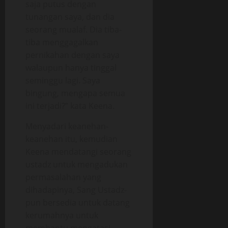
saja putus dengan
tunangan saya, dan dia
seorang mualaf. Dia tiba-
tiba menggagalkan
pernikahan dengan saya
walaupun hanya tinggal
seminggu lagi. Saya
bingung, mengapa semua
ini terjadi?” kata Keena.
Menyadari keanehan-
keanehan itu, kemudian
Keena mendatangi seorang
ustadz untuk mengadukan
permasalahan yang
dihadapinya, Sang Ustadz-
pun bersedia untuk datang
kerumahnya untuk