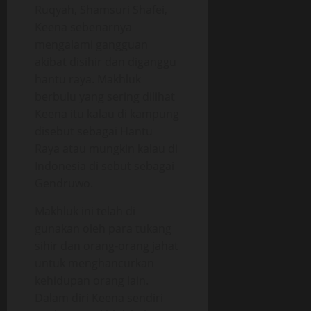
Ruqyah, Shamsuri Shafei,
Keena sebenarnya
mengalami gangguan
akibat disihir dan diganggu
hantu raya. Makhluk
berbulu yang sering dilihat
Keena itu kalau di kampung
disebut sebagai Hantu
Raya atau mungkin kalau di
Indonesia di sebut sebagai
Gendruwo.
Makhluk ini telah di
gunakan oleh para tukang
sihir dan orang-orang jahat
untuk menghancurkan
kehidupan orang lain.
Dalam diri Keena sendiri