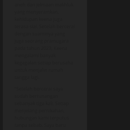
aneh dan jelmaan makhluk
yang menyeramkan,
kehidupan keena juga
terasa sial. Setelah bercerai
dengan suaminya yang
juga seorang pramugara
pada tahun 2023, Keena
mengalami banyak
kegagalan setiap berusaha
untuk menjalin rumah
tangga lagi.
“Setelah bercerai saya
sudah bertunangan
sebanyak tiga kali. Setiap
menjelang pernikahan,
hubungan kami terputus
tanpa sebab. Saya baru