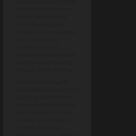
untuk menghalau makhluk
ghaib tersebut. Shamsuri
menuju sebuah bilik di
bagian belakang yang
diduganya sebagai tempat
hantu raya tersebut
kemudia Shamsuri
mengumandangkan adzan
di tempat yang memang
terkesan angker tersebut.
Sebuah peristiwa ganjil
terjadi ketika Shamsuri dan
tiga orang pembantunya
mengumandangkan adzan
secara serentak, seorang
wartawan yang meliput
moment ini terkejut
dengan suara yang muncul