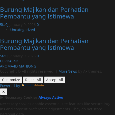
Burung Majikan dan Perhatian
Pembantu yang Istimewa
5ta0j
January 9, 2026
0
Uncategorized
Burung Majikan dan Perhatian
Pembantu yang Istimewa
5ta0j
January 9, 2026
0
CERDAS4D
AROMA4D
MAHJONG
Copyright © All rights reserved.
|
MoreNews
by AF themes.
Customize
Reject All
Accept All
Powered by
✖
►
Necessary Cookies
Always Active
Necessary cookies enable essential site features like secure log-
ins and consent preference adjustments. They do not store
personal data.