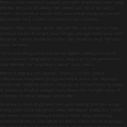
Keena untuk melakukan ruqyah, ditengah perjalanan mobil yang
mereka kendarai dihadang oleh seekor ular besar berwarna
hitam. Ular tersebut seolah-olah akan menghalangi perjalanan
perjalanan Sang Ustadz untuk menuju ke rumahnya.
Seperti dalam adegan dalam sebuah film ular berwarna hitam
tersebut berdiri di tengah jalan hingga setinggi mobil yang kami
kendarai, namun sesaat kemudian ular tersebut pergi, tak tahu
entah kemana.
“Anak saya mengatakan bahwa dia seperti sedang menonton
acara National Geographic secara langsung. Itulah pertama kali
saya melihat ular yang begitu besar,” tutur Keena.
Menurut seorang ahli Ruqyah, Shamsuri Shafei, Keena
sebenarnya mengalami gangguan akibat disihir dan diganggu
hantu raya. Makhluk berbulu yang sering dilihat Keena itu kalau
di kampung disebut sebagai Hantu Raya atau mungkin kalau di
Indonesia di sebut sebagai Gendruwo.
Makhluk ini telah di gunakan oleh para tukang sihir dan orang-
orang jahat untuk menghancurkan kehidupan orang lain. Dalam
diri Keena sendiri terdapat makhluk halus yang bersarang
didalam tubuhnya, oleh sebab itu emosi Keena sering terganggu
dan tidak stabil, juga terdapat kesan lebam pada tubuhnya,” tutur