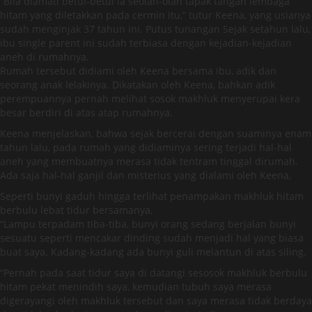
“Bila diamati betul-betul ia seolah-olah tapak tangan lembaga
hitam yang diletakkan pada cermin itu,” tutur Keena, yang usianya
sudah menginjak 37 tahun ini. Putus tunangan Sejak setahun lalu,
ibu single parent ini sudah terbiasa dengan kejadian-kejadian
aneh di rumahnya.
Rumah tersebut didiami oleh Keena bersama ibu, adik dan
seorang anak lelakinya. Dikatakan oleh Keena, bahkan adik
perempuannya pernah melihat sosok makhluk menyerupai kera
besar berdiri di atas atap rumahnya.
Keena menjelaskan, bahwa sejak bercerai dengan suaminya enam
tahun lalu, pada rumah yang didiaminya sering terjadi hal-hal
aneh yang membuatnya merasa tidak tentram tinggal dirumah.
Ada saja hal-hal ganjil dan misterius yang dialami oleh Keena,
Seperti bunyi gaduh hingga terlihat penampakan makhluk hitam
berbulu lebat tidur bersamanya,
“Lampu terpadam tiba-tiba, bunyi orang sedang berjalan bunyi
sesuatu seperti mencakar dinding sudah menjadi hal yang biasa
buat saya. Kadang-kadang ada bunyi guli melantun di atas siling.
“Pernah pada saat tidur saya di datangi sesosok makhluk berbulu
hitam pekat menindih saya, kemudian tubuh saya merasa
digerayangi oleh makhluk tersebut dan saya merasa tidak berdaya