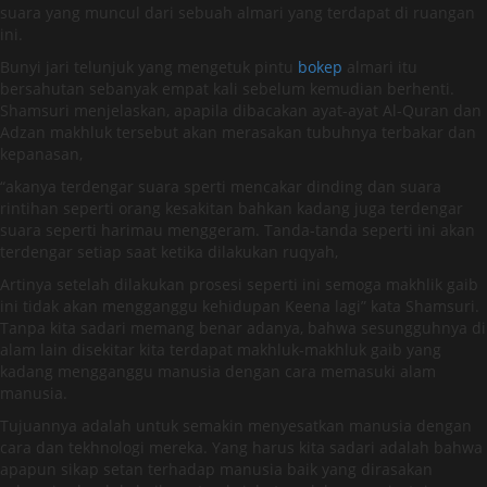
suara yang muncul dari sebuah almari yang terdapat di ruangan
ini.
Bunyi jari telunjuk yang mengetuk pintu
bokep
almari itu
bersahutan sebanyak empat kali sebelum kemudian berhenti.
Shamsuri menjelaskan, apapila dibacakan ayat-ayat Al-Quran dan
Adzan makhluk tersebut akan merasakan tubuhnya terbakar dan
kepanasan,
“akanya terdengar suara sperti mencakar dinding dan suara
rintihan seperti orang kesakitan bahkan kadang juga terdengar
suara seperti harimau menggeram. Tanda-tanda seperti ini akan
terdengar setiap saat ketika dilakukan ruqyah,
Artinya setelah dilakukan prosesi seperti ini semoga makhlik gaib
ini tidak akan mengganggu kehidupan Keena lagi” kata Shamsuri.
Tanpa kita sadari memang benar adanya, bahwa sesungguhnya di
alam lain disekitar kita terdapat makhluk-makhluk gaib yang
kadang mengganggu manusia dengan cara memasuki alam
manusia.
Tujuannya adalah untuk semakin menyesatkan manusia dengan
cara dan tekhnologi mereka. Yang harus kita sadari adalah bahwa
apapun sikap setan terhadap manusia baik yang dirasakan