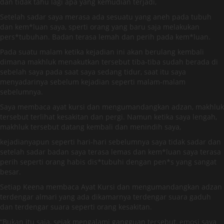
dan tidak tahu lagi apa yang kemudian terjadi,
Setelah sadar saya merasa ada sesuatu yang aneh pada tubuh
dan kem*luan saya, sperti orang yang baru saja melakukan
pers*tubuhan. Badan terasa lemah dan perih pada kem*luan.
Pada suatu malam ketika kejadian ini akan berulang kembali
dimana makhluk menakutkan tersebut tiba-tiba sudah berada di
sebelah saya pada saat saya sedang tidur, saat itu saya
menyadarinya sebelum kejadian seperti malam-malam
sebelumnya.
Saya membaca ayat kursi dan mengumandangkan adzan, makhluk
tersebut terlihat kesakitan dan pergi. Namun ketika saya lengah,
makhluk tersebut datang kembali dan menindih saya,
kejadianyapun seperti hari-hari sebelumnya saya tidak sadar dan
setelah sadar badan saya terasa lemas dan kem*luan saya terasa
perih seperti orang habis dis*tubuhi dengan pen*s yang sangat
besar.
Setiap Keena membaca Ayat Kursi dan mengumandangkan adzan
terdengar almari yang ada dikamarnya terdengar suara gaduh
dan terdengar suara seperti orang kesakitan.
“Bukan itu saja, sejak mengalami gangguan tersebut, emosi saya