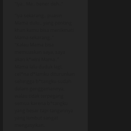
“Iya.. Ma.. bener deh..”
“Iya sekarang.. puasin
Mama dulu.. yang penting
khan kamu bisa menikmati
Mama sekarang..”
“Kalau Mama bisa
memuaskan saya, saya
akan k*wini Mama..”
Mama lalu duduk lagi,
cel*na d*lamku diturunkan
sehingga b*tangku sudah
dalam genggamannya,
walau tidak terpegang
semua karena b*tangku
yang besar tapi tangannya
yang lembut sangat
mengasyikan.