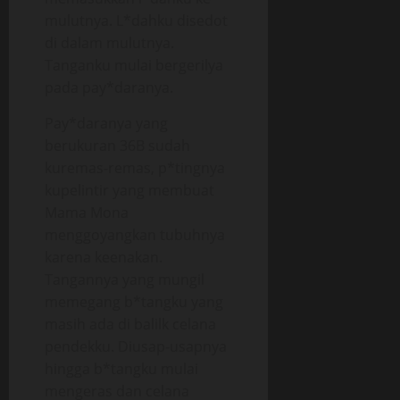
mulutnya. L*dahku disedot
di dalam mulutnya.
Tanganku mulai bergerilya
pada pay*daranya.
Pay*daranya yang
berukuran 36B sudah
kuremas-remas, p*tingnya
kupelintir yang membuat
Mama Mona
menggoyangkan tubuhnya
karena keenakan.
Tangannya yang mungil
memegang b*tangku yang
masih ada di balilk celana
pendekku. Diusap-usapnya
hingga b*tangku mulai
mengeras dan celana