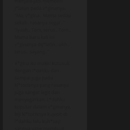
menjadi-jadi memberi
j*latan pada v*ginanya.
“Ma, v*gina.. Mama sedap
sekali.. rasanya segar..”
“Iyaah.. Tom, terus.. Tom..
Mama baru kali ini
v*ginanya dij*latin.. ohh..
terus.. sayang..”
V*gina itu makin kutusuk
dengan l*dahku dan
sampai juga pada
kl*torisnya yang rasanya
juga sangat legit dan
menyegarkan. L*dahku
kuputar dalam v*ginanya,
biji kl*torisnya kujepit di
l*dahku lalu kuh*sap
sarinya yang membuat