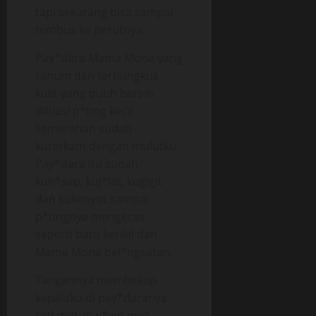
tapi sekarang bisa sampai
tembus ke perutnya.
Pay*dara Mama Mona yang
ranum dan terbungkus
kulit yang putih bersih
dihiasi p*ting kecil
kemerahan sudah
kuterkam dengan mulutku.
Pay*dara itu sudah
kuh*sap, kuj*lat, kugigit
dan kukenyot sampai
p*tingnya mengeras
seperti batu kerikil dan
Mama Mona bel*ngsatan,
Tangannya membekap
kepalaku di pay*daranya
sedangkan v*ginanya