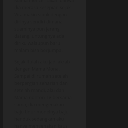
Mama menceritakan bahwa
dia merasa kesepian sejak
Vita makin sibuk dengan
dirinya sendiri dimana
suaminya pun jarang
datang, untungnya ada
diriku walaupun baru
malam bisa berjumpa.
Sejak itulah aku jadi akrab
dengan Mama Mona.
Sampai di rumah setelah
berpergian seharian dan
setelah mandi, aku dan
Mama nonton TV bersama-
sama, dia mengenakan
baju tidur modelnya baju
handuk sedangkan aku
hanya mengenakan kaus