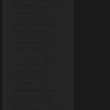
menahan rasa sakit yang
enak dengan memejamkan
mata dan melenguh
kenikmatan, badannya
digoyangkan membuatku
semakin semangat
mengg*njotnya hingga
sampai semua b*tangku
masuk ke v*ginanya.
“Tom.. nggehh.. ngghh..
b*tangmu menusuk
sampai ke perut.. nich..
agghh.. agghh.. aahh..
eenaakkhh..” Aku pun
merasa keheranan karena
pada saat masukkan
b*tangku ke v*ginanya
Mama Mona terasa sempit,