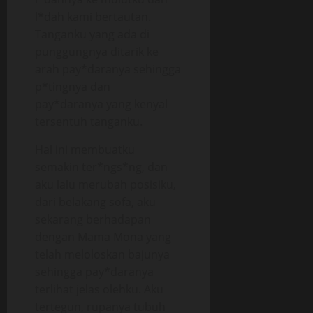
l*dah kami bertautan.
Tanganku yang ada di
punggungnya ditarik ke
arah pay*daranya sehingga
p*tingnya dan
pay*daranya yang kenyal
tersentuh tanganku.
Hal ini membuatku
semakin ter*ngs*ng, dan
aku lalu merubah posisiku,
dari belakang sofa, aku
sekarang berhadapan
dengan Mama Mona yang
telah meloloskan bajunya
sehingga pay*daranya
terlihat jelas olehku. Aku
tertegun, rupanya tubuh