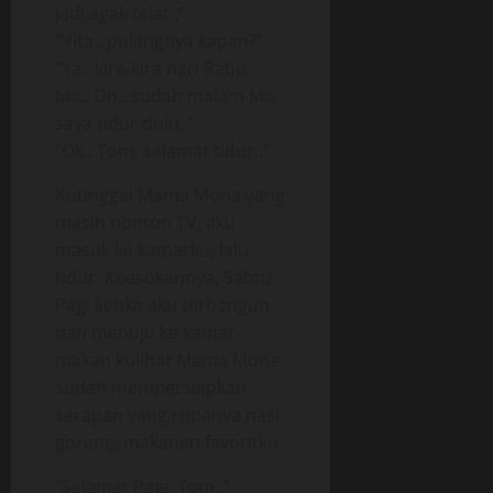
jadi agak telat..”
“Vita.. pulangnya kapan?”
“Ya.. kira-kira hari Rabu,
Ma.. Oh.. sudah malam Ma,
saya tidur dulu..”
“Ok.. Tom, selamat tidur..”
Kutinggal Mama Mona yang
masih nonton TV, aku
masuk ke kamarku, lalu
tidur. Keesokannya, Sabtu
Pagi ketika aku terbangun
dan menuju ke kamar
makan kulihat Mama Mona
sudah mempersiapkan
sarapan yang rupanya nasi
goreng, makanan favoritku.
“Selamat Pagi, Tom..”