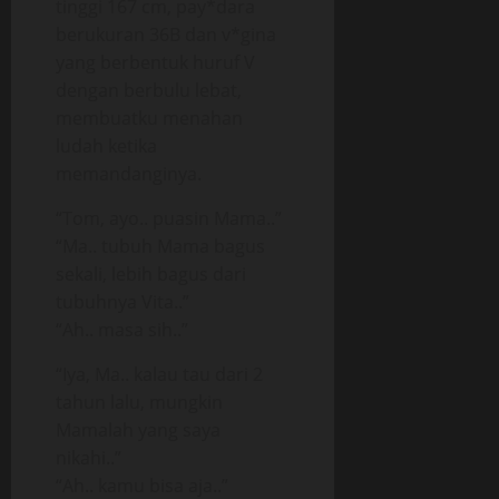
tinggi 167 cm, pay*dara
berukuran 36B dan v*gina
yang berbentuk huruf V
dengan berbulu lebat,
membuatku menahan
ludah ketika
memandanginya.
“Tom, ayo.. puasin Mama..”
“Ma.. tubuh Mama bagus
sekali, lebih bagus dari
tubuhnya Vita..”
“Ah.. masa sih..”
“Iya, Ma.. kalau tau dari 2
tahun lalu, mungkin
Mamalah yang saya
nikahi..”
“Ah.. kamu bisa aja..”