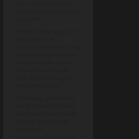
“Ma.. v*gina Mama koq
sempit yach.. kayak v*gina
anak gadis.”
“Kenapa memangnya Tom,
nggak enak yach..”
“Justru itu Ma, Mama punya
sempit kayak punya gadis.
Saya senang Ma, karena
v*gina Vita sudah agak
lebar, Mama hebat, pasti
Mama rawat yach?”
“Iya, sayang.. walau Mama
jarang dit*suk, v*ginanya
harus Mama rawat sebaik-
baiknya, toh kamu juga
yang n*suk..”
“Iya Ma, saya senang bisa