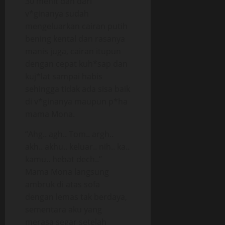
30 menit dan dari
v*ginanya sudah
mengeluarkan cairan putih
bening kental dan rasanya
manis juga, cairan itupun
dengan cepat kuh*sap dan
kuj*lat sampai habis
sehingga tidak ada sisa baik
di v*ginanya maupun p*ha
mama Mona.
“Ahg.. agh.. Tom.. argh..
akh.. akhu.. keluar.. nih.. ka..
kamu.. hebat dech..”
Mama Mona langsung
ambruk di atas sofa
dengan lemas tak berdaya,
sementara aku yang
merasa segar setelah