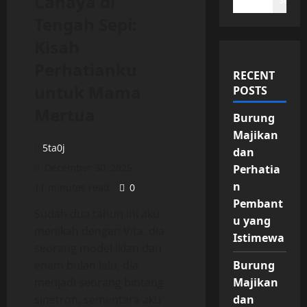
Cahaya di
Search
Tengah Sepi:
Kisah
Perhatianku
RECENT
untuk Mama
POSTS
Mertua
Burung
Majikan
5ta0j
dan
December 30, 2025
Perhatia
n
11 minutes read
0
Pembant
Sudah dua tahun ini aku
u yang
menikah dengan Vita, dia
Istimewa
seorang model iklan dan
enam bulan lalu, dia
Burung
menjadi seorang bintang
Majikan
sinetron, sementara aku
dan