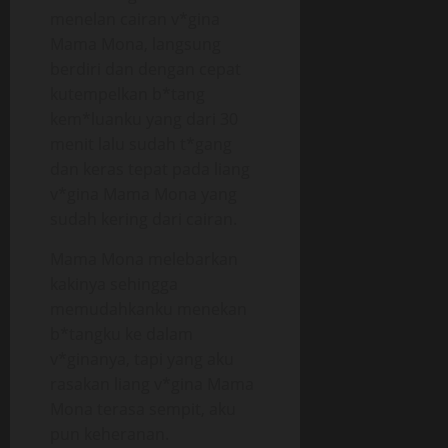
menelan cairan v*gina
Mama Mona, langsung
berdiri dan dengan cepat
kutempelkan b*tang
kem*luanku yang dari 30
menit lalu sudah t*gang
dan keras tepat pada liang
v*gina Mama Mona yang
sudah kering dari cairan.
Mama Mona melebarkan
kakinya sehingga
memudahkanku menekan
b*tangku ke dalam
v*ginanya, tapi yang aku
rasakan liang v*gina Mama
Mona terasa sempit, aku
pun keheranan.