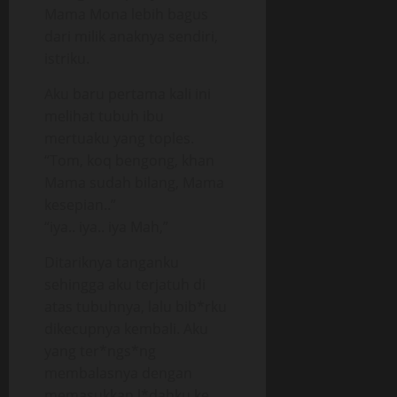
Mama Mona lebih bagus
dari milik anaknya sendiri,
istriku.
Aku baru pertama kali ini
melihat tubuh ibu
mertuaku yang toples.
“Tom, koq bengong, khan
Mama sudah bilang, Mama
kesepian..”
“iya.. iya.. iya Mah,”
Ditariknya tanganku
sehingga aku terjatuh di
atas tubuhnya, lalu bib*rku
dikecupnya kembali. Aku
yang ter*ngs*ng
membalasnya dengan
memasukkan l*dahku ke