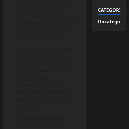
setelah kuantar istriku ke
stasiun kereta api, aku
CATEGORIES
mampir ke rumah
Uncategorize
pribadiku dan baru kembali
ke rumah mertuaku kira-
kira jam 11.00 malam.
Ketika aku masuk ke rumah
aku terkaget, rupanya
mertuaku belum tidur. Dia
sedang menonton TV di
ruang keluarga.
“Eh, Mama.. belum tidur..”
“Belum, Tom.. saya takut
tidur kalau di rumah belum
ada orang..”
“Oh, Maaf Ma, saya tadi
mampir ke rumah dulu..