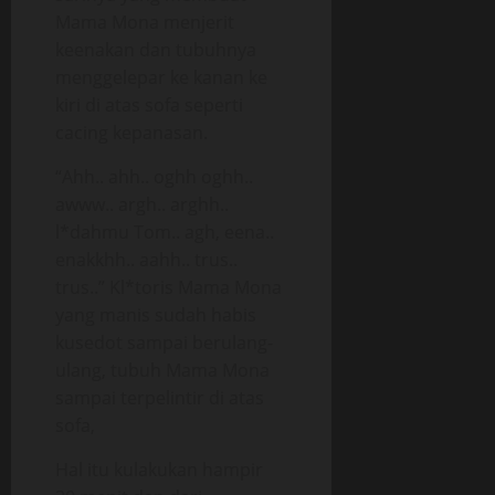
Mama Mona menjerit
keenakan dan tubuhnya
menggelepar ke kanan ke
kiri di atas sofa seperti
cacing kepanasan.
“Ahh.. ahh.. oghh oghh..
awww.. argh.. arghh..
l*dahmu Tom.. agh, eena..
enakkhh.. aahh.. trus..
trus..” Kl*toris Mama Mona
yang manis sudah habis
kusedot sampai berulang-
ulang, tubuh Mama Mona
sampai terpelintir di atas
sofa,
Hal itu kulakukan hampir