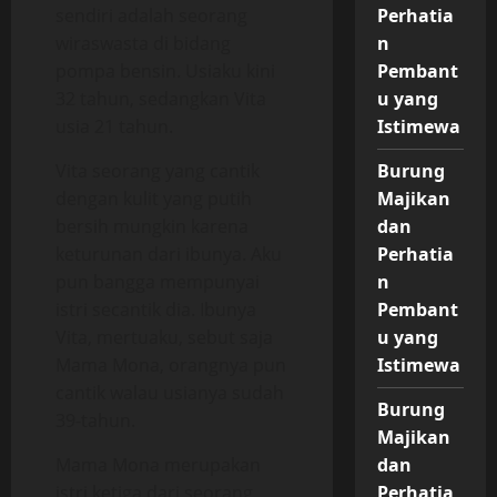
sendiri adalah seorang
Perhatia
wiraswasta di bidang
n
pompa bensin. Usiaku kini
Pembant
32 tahun, sedangkan Vita
u yang
usia 21 tahun.
Istimewa
Vita seorang yang cantik
Burung
dengan kulit yang putih
Majikan
bersih mungkin karena
dan
keturunan dari ibunya. Aku
Perhatia
pun bangga mempunyai
n
istri secantik dia. Ibunya
Pembant
Vita, mertuaku, sebut saja
u yang
Mama Mona, orangnya pun
Istimewa
cantik walau usianya sudah
Burung
39-tahun.
Majikan
Mama Mona merupakan
dan
istri ketiga dari seorang
Perhatia