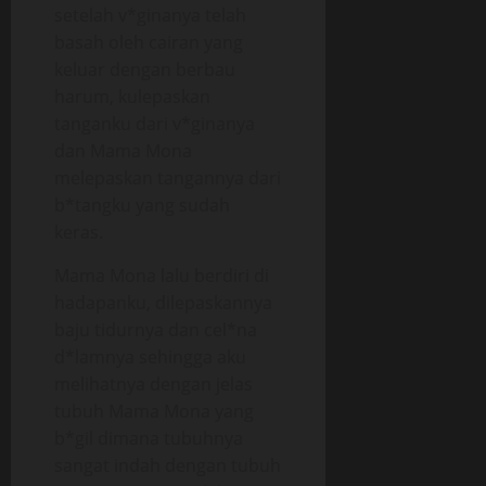
setelah v*ginanya telah
basah oleh cairan yang
keluar dengan berbau
harum, kulepaskan
tanganku dari v*ginanya
dan Mama Mona
melepaskan tangannya dari
b*tangku yang sudah
keras.
Mama Mona lalu berdiri di
hadapanku, dilepaskannya
baju tidurnya dan cel*na
d*lamnya sehingga aku
melihatnya dengan jelas
tubuh Mama Mona yang
b*gil dimana tubuhnya
sangat indah dengan tubuh