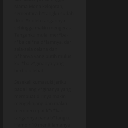
Mama Mona kelojotan,
sementara b*tangku sudah
dikoc*k oleh tangannya
sehingga makin mengeras.
Tanganku mulai mer*ba-
r*ba cel*na d*lamnya, dari
sela-sela celana dan
p*hanya yang putih mulus
kur*ba v*ginanya yang
berbulu lebat.
Sesekali kumasuki jariku
pada liang v*ginanya yang
membuat dirinya makin
mengelinjang dan makin
mempercepat k*c*kan
tangannya pada b*tangku.
Hampir 10 menit lamanya