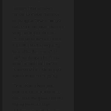
Dengan rasa sungkan
tanganku makin merasuk
ke punggungnya sehingga
nafasku mengenai lehernya
yang putih, bersih dan
mulus serta berbulu halus.
Tiba-tiba Mama berpaling
ke arahku dan menc*um
bib*rku dengan bib*rnya
yang mungil nan lembut,
rupanya Mama Mona juga
sudah mulai ter*ngs*ng.
“Tom, Mama kesepian..
Mama membutuhkanmu..”
Aku tidak menjawab karena
Mama memasukkan
l*dahnya ke mulutku dan