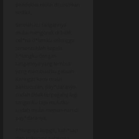
pendekku mulai diturunkan
sedikit,
Setelah itu tangannya
mulai mengorek di balik
cel*na d*lamku sehingga
tersentuhlah kepala
b*tangku dengan
tangannya yang lembut
yang membuatku gelisah.
Keringat kami mulai
bercucuran, pay*daranya
sudah tidak terpegang lagi
tanganku tapi mulutku
sudah mulai menari-nari di
pay*daranya,
P*tingnya kugigit, kuh*sap
dan kukenyot sehingga