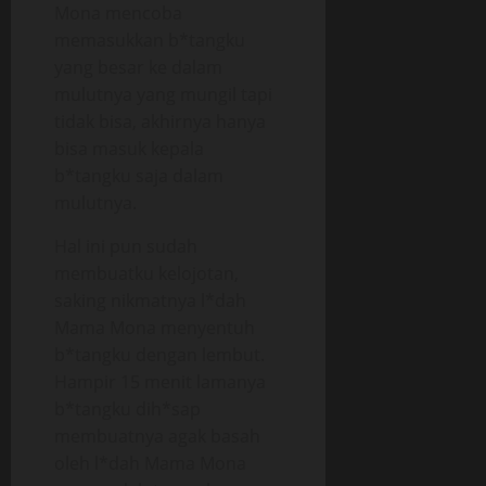
Mona mencoba
memasukkan b*tangku
yang besar ke dalam
mulutnya yang mungil tapi
tidak bisa, akhirnya hanya
bisa masuk kepala
b*tangku saja dalam
mulutnya.
Hal ini pun sudah
membuatku kelojotan,
saking nikmatnya l*dah
Mama Mona menyentuh
b*tangku dengan lembut.
Hampir 15 menit lamanya
b*tangku dih*sap
membuatnya agak basah
oleh l*dah Mama Mona