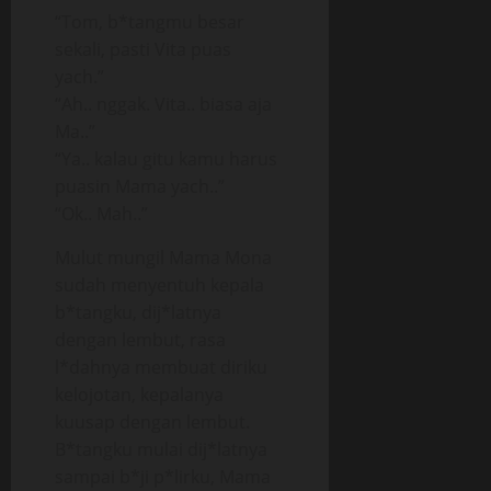
“Tom, b*tangmu besar
sekali, pasti Vita puas
yach.”
“Ah.. nggak. Vita.. biasa aja
Ma..”
“Ya.. kalau gitu kamu harus
puasin Mama yach..”
“Ok.. Mah..”
Mulut mungil Mama Mona
sudah menyentuh kepala
b*tangku, dij*latnya
dengan lembut, rasa
l*dahnya membuat diriku
kelojotan, kepalanya
kuusap dengan lembut.
B*tangku mulai dij*latnya
sampai b*ji p*lirku, Mama