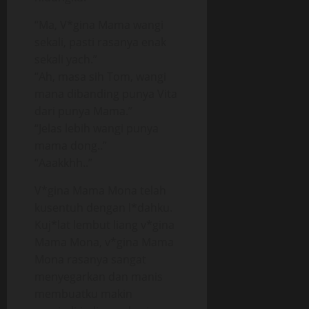
“Ma, V*gina Mama wangi
sekali, pasti rasanya enak
sekali yach.”
“Ah, masa sih Tom, wangi
mana dibanding punya Vita
dari punya Mama.”
“Jelas lebih wangi punya
mama dong..”
“Aaakkhh..”
V*gina Mama Mona telah
kusentuh dengan l*dahku.
Kuj*lat lembut liang v*gina
Mama Mona, v*gina Mama
Mona rasanya sangat
menyegarkan dan manis
membuatku makin