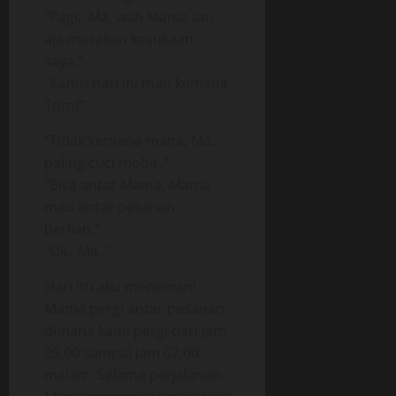
“Pagi.. Ma, wah Mama tau
aja masakan kesukaan
saya.”
“Kamu hari ini mau kemana
Tom?”
“Tidak kemana-mana, Ma..
paling cuci mobil..”
“Bisa antar Mama, Mama
mau antar pesanan
berlian.”
“Ok.. Ma..”
Hari itu aku menemani
Mama pergi antar pesanan
dimana kami pergi dari jam
09.00 sampai jam 07.00
malam. Selama perjalanan,