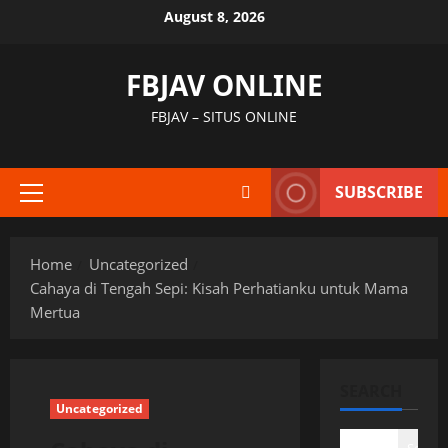
Skip
August 8, 2026
to
content
FBJAV ONLINE
FBJAV – SITUS ONLINE
SUBSCRIBE
Primary
Menu
Home
Uncategorized
Cahaya di Tengah Sepi: Kisah Perhatianku untuk Mama
Mertua
SEARCH
Uncategorized