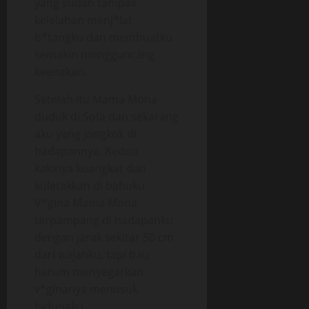
yang sudah tampak
kelelahan menj*lat
b*tangku dan membuatku
semakin mengguncang
keenakan.
Setelah itu Mama Mona
duduk di Sofa dan sekarang
aku yang jongkok di
hadapannya. Kedua
kakinya kuangkat dan
kuletakkan di bahuku.
V*gina Mama Mona
terpampang di hadapanku
dengan jarak sekitar 50 cm
dari wajahku, tapi bau
harum menyegarkan
v*ginanya menusuk
hidungku.