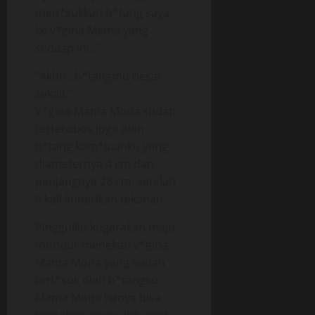
men*sukkan b*tang saya
ke v*gina Mama yang
sedaap ini..”
“Akhh.. b*tangmu besar
sekali..”
V*gina Mama Mona sudah
terterobos juga oleh
b*tang kem*luanku yang
diameternya 4 cm dan
panjangnya 28 cm, setelah
6 kali kuberikan tekanan.
Pinggulku kugerakan maju-
mundur menekan v*gina
Mama Mona yang sudah
tert*suk oleh b*tangku,
Mama Mona hanya bisa