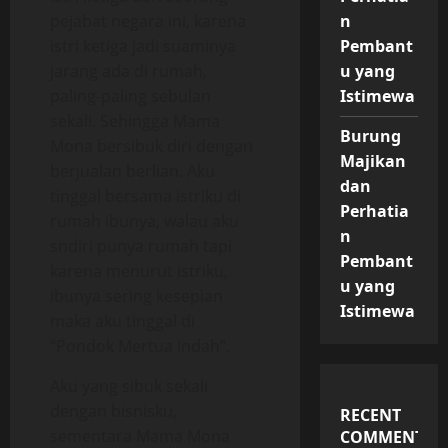
pejabat negara ini, karena
n
istri ketiga jadi suaminya
Pembant
jarang ada di rumah,
u yang
paling-paling sebulan
Istimewa
sekali. Sehingga Mama
Burung
Mona bersibuk diri dengan
Majikan
berjualan berlian. Aku
dan
tinggal bersama istriku di
Perhatia
rumah ibunya, walau aku
n
sndiri punya rumah tapi
Pembant
karena menurut istriku,
u yang
ibunya sering kesepian
Istimewa
maka aku tinggal di
“Pondok Mertua Indah”.
Aku yang sibuk sekali
dengan bisnisku,
RECENT
sementara Mama Mona
COMMENTS