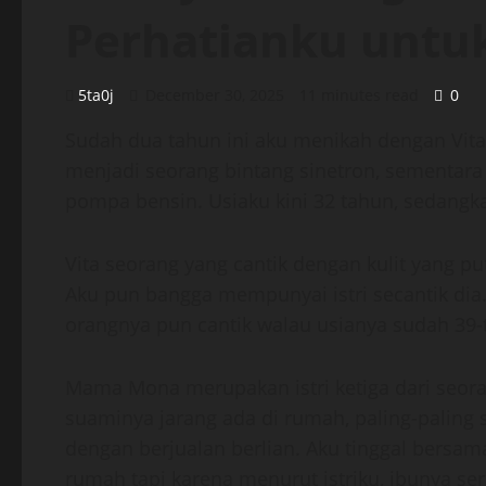
Perhatianku unt
5ta0j
December 30, 2025
11 minutes read
0
Sudah dua tahun ini aku menikah dengan Vita,
menjadi seorang bintang sinetron, sementara 
pompa bensin. Usiaku kini 32 tahun, sedangka
Vita seorang yang cantik dengan kulit yang p
Aku pun bangga mempunyai istri secantik dia
orangnya pun cantik walau usianya sudah 39-
Mama Mona merupakan istri ketiga dari seorang
suaminya jarang ada di rumah, paling-paling 
dengan berjualan berlian. Aku tinggal bersama
rumah tapi karena menurut istriku, ibunya se