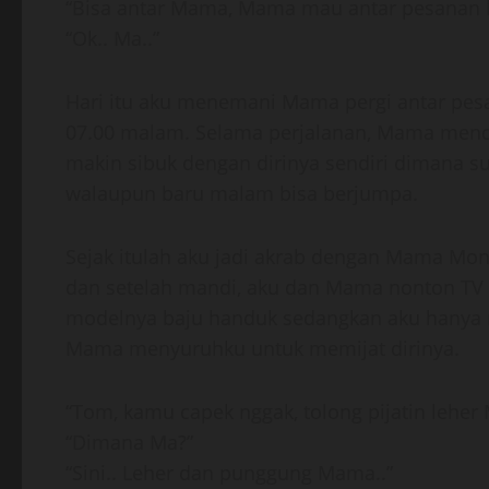
“Bisa antar Mama, Mama mau antar pesanan b
“Ok.. Ma..”
Hari itu aku menemani Mama pergi antar pes
07.00 malam. Selama perjalanan, Mama mence
makin sibuk dengan dirinya sendiri dimana s
walaupun baru malam bisa berjumpa.
Sejak itulah aku jadi akrab dengan Mama Mon
dan setelah mandi, aku dan Mama nonton TV
modelnya baju handuk sedangkan aku hanya 
Mama menyuruhku untuk memijat dirinya.
“Tom, kamu capek nggak, tolong pijatin leher 
“Dimana Ma?”
“Sini.. Leher dan punggung Mama..”