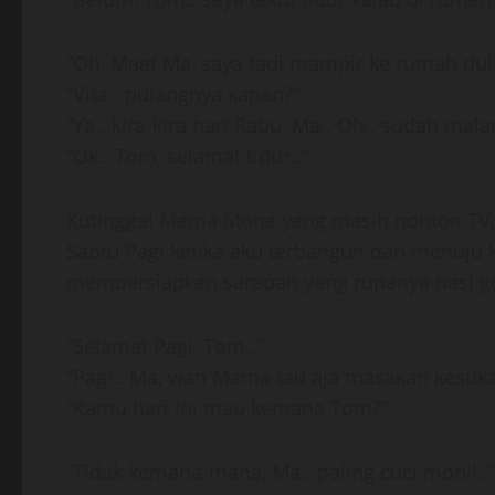
“Oh, Maaf Ma, saya tadi mampir ke rumah dulu..
“Vita.. pulangnya kapan?”
“Ya.. kira-kira hari Rabu, Ma.. Oh.. sudah mala
“Ok.. Tom, selamat tidur..”
Kutinggal Mama Mona yang masih nonton TV, 
Sabtu Pagi ketika aku terbangun dan menuj
mempersiapkan sarapan yang rupanya nasi go
“Selamat Pagi, Tom..”
“Pagi.. Ma, wah Mama tau aja masakan kesuka
“Kamu hari ini mau kemana Tom?”
“Tidak kemana-mana, Ma.. paling cuci mobil..”