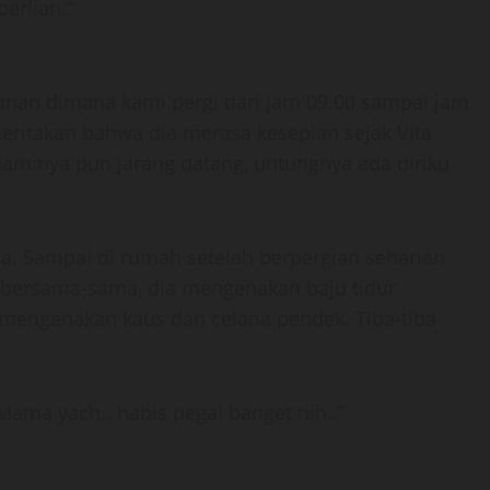
erlian.”
anan dimana kami pergi dari jam 09.00 sampai jam
ritakan bahwa dia merasa kesepian sejak Vita
uaminya pun jarang datang, untungnya ada diriku
a. Sampai di rumah setelah berpergian seharian
 bersama-sama, dia mengenakan baju tidur
mengenakan kaus dan celana pendek. Tiba-tiba
Mama yach.. habis pegal banget nih..”