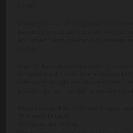
Indah”.
Aku yang sibuk sekali dengan bisnisku, seme
banyak berkomunikasi tapi sejak istriku jadi
jadi semakin akrab malahan kami sekarang se
ceritanya.
Sejak istriku sibuk syuting sinetron, dia bany
sering berdua di rumah, karena memang kami 
istriku pergi ke Jogja, setelah kuantar istriku
pribadiku dan baru kembali ke rumah mertuak
Ketika aku masuk ke rumah aku terkaget, ru
TV di ruang keluarga.
“Eh, Mama.. belum tidur..”
“Belum, Tom.. saya takut tidur kalau di rumah