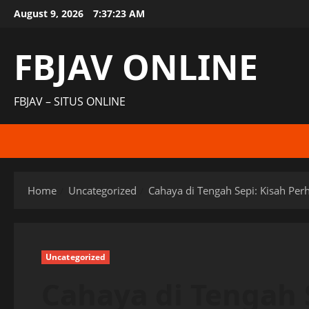
Skip
August 9, 2026
7:37:24 AM
to
content
FBJAV ONLINE
FBJAV – SITUS ONLINE
Home
Uncategorized
Cahaya di Tengah Sepi: Kisah Pe
Uncategorized
Cahaya di Tengah 