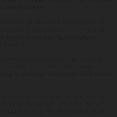
a pada pay*daranya.
as-remas, p*tingnya kupelintir yang membuat
 keenakan. Tangannya yang mungil memegang
ndekku. Diusap-usapnya hingga b*tangku mulai
an sedikit,
k cel*na d*lamku sehingga tersentuhlah kepala
 membuatku gelisah. Keringat kami mulai
ng lagi tanganku tapi mulutku sudah mulai menari-
hingga Mama Mona kelojotan, sementara b*tangku
n mengeras. Tanganku mulai mer*ba-r*ba cel*na
 yang putih mulus kur*ba v*ginanya yang berbulu