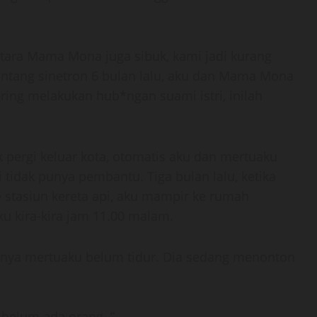
ntara Mama Mona juga sibuk, kami jadi kurang
 bintang sinetron 6 bulan lalu, aku dan Mama Mona
ring melakukan hub*ngan suami istri, inilah
ak pergi keluar kota, otomatis aku dan mertuaku
tidak punya pembantu. Tiga bulan lalu, ketika
 ke stasiun kereta api, aku mampir ke rumah
u kira-kira jam 11.00 malam.
panya mertuaku belum tidur. Dia sedang menonton
 belum ada orang..”