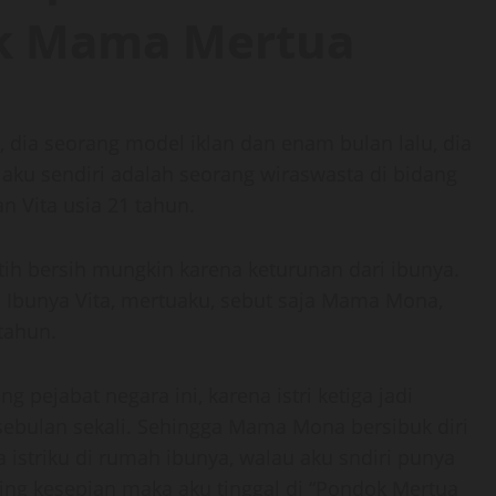
uk Mama Mertua
 dia seorang model iklan dan enam bulan lalu, dia
aku sendiri adalah seorang wiraswasta di bidang
n Vita usia 21 tahun.
utih bersih mungkin karena keturunan dari ibunya.
. Ibunya Vita, mertuaku, sebut saja Mama Mona,
tahun.
 pejabat negara ini, karena istri ketiga jadi
sebulan sekali. Sehingga Mama Mona bersibuk diri
 istriku di rumah ibunya, walau aku sndiri punya
ring kesepian maka aku tinggal di “Pondok Mertua