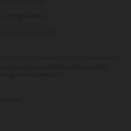
 jadi agak telat..”
m Ma, saya tidur dulu..”
aku masuk ke kamarku, lalu tidur. Keesokannya,
u ke kamar makan kulihat Mama Mona sudah
reng, makanan favoritku.
an saya.”