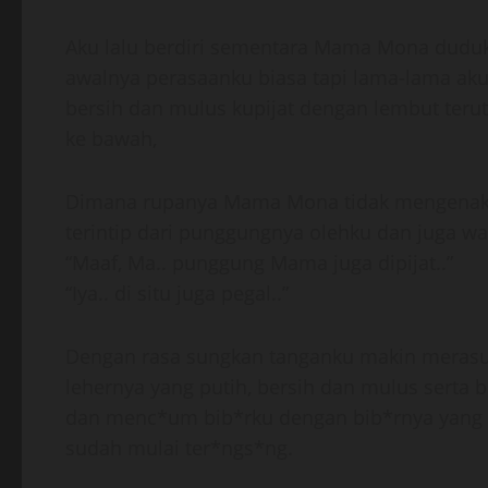
Aku lalu berdiri sementara Mama Mona duduk 
awalnya perasaanku biasa tapi lama-lama aku 
bersih dan mulus kupijat dengan lembut terut
ke bawah,
Dimana rupanya Mama Mona tidak mengenak
terintip dari punggungnya olehku dan juga 
“Maaf, Ma.. punggung Mama juga dipijat..”
“Iya.. di situ juga pegal..”
Dengan rasa sungkan tanganku makin merasu
lehernya yang putih, bersih dan mulus serta 
dan menc*um bib*rku dengan bib*rnya yang
sudah mulai ter*ngs*ng.