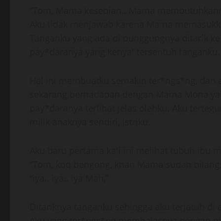
“Tom, Mama kesepian.. Mama membutuhkanm
Aku tidak menjawab karena Mama memasukkan
Tanganku yang ada di punggungnya ditarik ke
pay*daranya yang kenyal tersentuh tanganku.
Hal ini membuatku semakin ter*ngs*ng, dan ak
sekarang berhadapan dengan Mama Mona yan
pay*daranya terlihat jelas olehku. Aku terte
milik anaknya sendiri, istriku.
Aku baru pertama kali ini melihat tubuh ibu m
“Tom, koq bengong, khan Mama sudah bilang,
“iya.. iya.. iya Mah,”
Ditariknya tanganku sehingga aku terjatuh di 
Aku yang ter*ngs*ng membalasnya dengan m