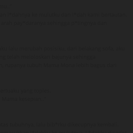
u..”
 l*dahnya ke mulutku dan l*dah kami bertautan.
 arah pay*daranya sehingga p*tingnya dan
u lalu merubah posisiku, dari belakang sofa, aku
g telah meloloskan bajunya sehingga
gun, rupanya tubuh Mama Mona lebih bagus dari
ertuaku yang toples.
 Mama kesepian..”
atas tubuhnya, lalu bib*rku dikecupnya kembali.
emasukkan l*dahku ke mulutnya. L*dahku disedot