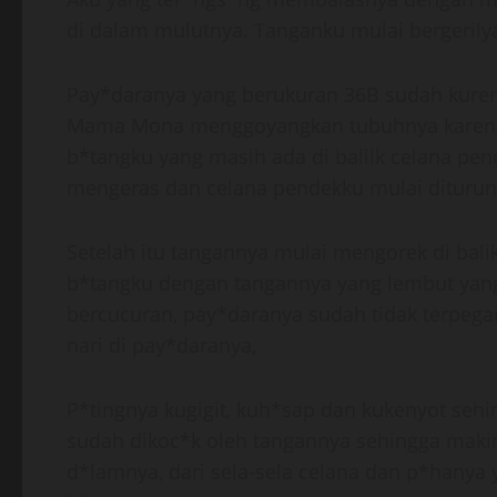
di dalam mulutnya. Tanganku mulai bergerily
Pay*daranya yang berukuran 36B sudah kurem
Mama Mona menggoyangkan tubuhnya karena
b*tangku yang masih ada di balilk celana pe
mengeras dan celana pendekku mulai diturunk
Setelah itu tangannya mulai mengorek di bali
b*tangku dengan tangannya yang lembut yang
bercucuran, pay*daranya sudah tidak terpega
nari di pay*daranya,
P*tingnya kugigit, kuh*sap dan kukenyot se
sudah dikoc*k oleh tangannya sehingga maki
d*lamnya, dari sela-sela celana dan p*hanya