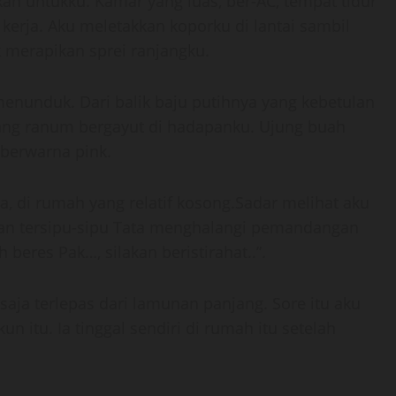
n untukku. Kamar yang luas, ber-AC, tempat tidur
kerja. Aku meletakkan koporku di lantai sambil
 merapikan sprei ranjangku.
menunduk. Dari balik baju putihnya yang kebetulan
yang ranum bergayut di hadapanku. Ujung buah
 berwarna pink.
a, di rumah yang relatif kosong.Sadar melihat aku
an tersipu-sipu Tata menghalangi pemandangan
eres Pak…, silakan beristirahat..”.
u saja terlepas dari lamunan panjang. Sore itu aku
 itu. Ia tinggal sendiri di rumah itu setelah