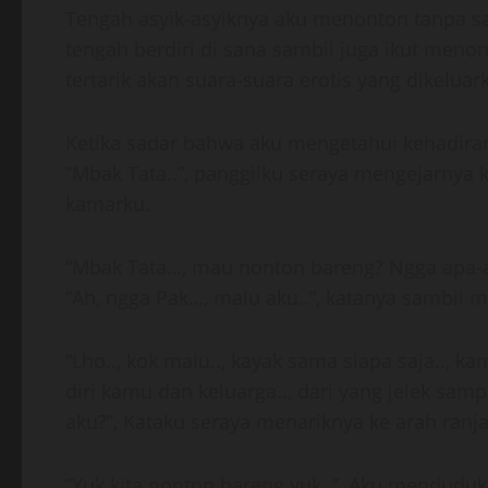
Tengah asyik-asyiknya aku menonton tanpa sa
tengah berdiri di sana sambil juga ikut meno
tertarik akan suara-suara erotis yang dikeluark
Ketika sadar bahwa aku mengetahui kehadirann
“Mbak Tata..”, panggilku seraya mengejarnya k
kamarku.
“Mbak Tata…, mau nonton bareng? Ngga apa-ap
“Ah, ngga Pak…, malu aku..”, katanya sambil 
“Lho.., kok malu.., kayak sama siapa saja.., k
diri kamu dan keluarga.., dari yang jelek s
aku?”, Kataku seraya menariknya ke arah ranj
“Yuk kita nonton bareng yuk..”, Aku menduduk