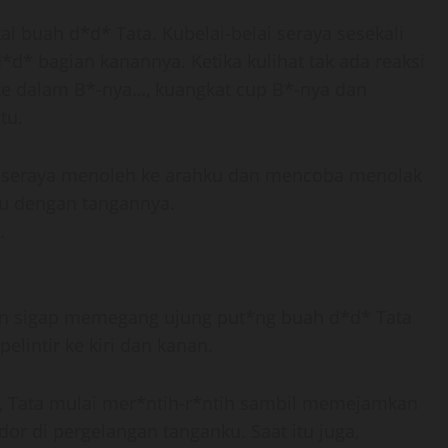
buah d*d* Tata. Kubelai-belai seraya sesekali
* bagian kanannya. Ketika kulihat tak ada reaksi
u ke dalam B*-nya…, kuangkat cup B*-nya dan
tu.
rak seraya menoleh ke arahku dan mencoba menolak
u dengan tangannya.
.
gan sigap memegang ujung put*ng buah d*d* Tata
pelintir ke kiri dan kanan.
ouh..”, Tata mulai mer*ntih-r*ntih sambil memejamkan
 di pergelangan tanganku. Saat itu juga,