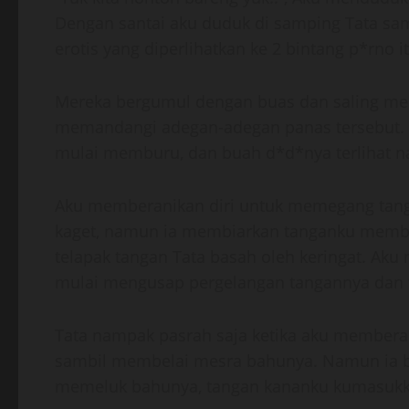
Dengan santai aku duduk di samping Tata sa
erotis yang diperlihatkan ke 2 bintang p*rn
Mereka bergumul dengan buas dan saling meng
memandangi adegan-adegan panas tersebut. Te
mulai memburu, dan buah d*d*nya terlihat na
Aku memberanikan diri untuk memegang tanga
kaget, namun ia membiarkan tanganku membe
telapak tangan Tata basah oleh keringat. Aku
mulai mengusap pergelangan tangannya dan t
Tata nampak pasrah saja ketika aku membera
sambil membelai mesra bahunya. Namun ia b
memeluk bahunya, tangan kananku kumasukkan