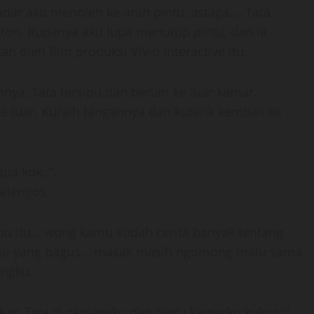
dar aku menoleh ke arah pintu, astaga…, Tata
nton. Rupanya aku lupa menutup pintu, dan ia
an oleh film produksi Vivid interactive itu.
ya, Tata tersipu dan berlari ke luar kamar.
e luar. Kuraih tangannya dan kutarik kembali ke
a kok..”.
melengos.
amu itu.., wong kamu sudah cerita banyak tentang
ampai yang bagus.., masak masih ngomong malu sama
angku.
kan Tata di ranjangku dan pintu kamarku kukunci.