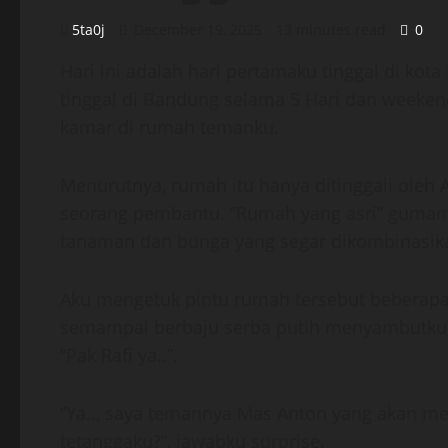
5ta0j
December 19, 2025
13 minutes read
0
Hari ini adalah hari pertamaku tinggal di kot
tinggal di Bandung selama 5 Hari dan weekend
kamar di rumah temanku.
Menurutnya, rumah itu hanya ditinggali oleh
seorang pembantu. “Rumah yang asri” gumam
tanaman dan bunga yang segar dikombinasika
Aku mengetuk pintu rumah tersebut beberapa 
semampai berbaju serba putih menyambutku
“Pak Rafi ya..”.
“Ya.., saya temannya Mas Anton yang akan me
tetanggaku?”, jawabku surprise.