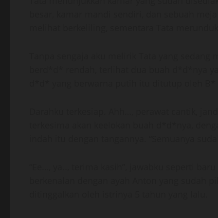
Tata menunjukkan kamar yang sudah disediaka
besar, kamar mandi sendiri, dan sebuah meja 
melihat berkeliling, sementara Tata merunduk
Tanpa sengaja aku melirik Tata yang sedang 
berd*d* rendah, terlihat dua buah d*d*nya 
d*d* yang berwarna putih itu ditutup oleh B*
Darahku terkesiap. Ahh…, perawat cantik, jand
terkesima akan keelokan buah d*d*nya, deng
indah itu dengan tangannya. “Semuanya sudah b
“Ee…, ya.., terima kasih”, jawabku seperti bar
berkenalan dengan ayah Anton yang sudah pikun
ditinggalkan oleh istrinya 5 tahun yang lalu.