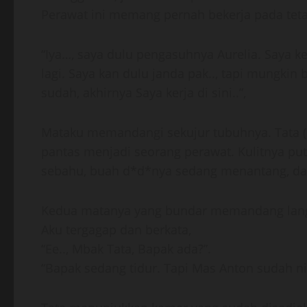
Perawat ini memang pernah bekerja pada tetan
“Iya…, saya dulu pengasuhnya Aurelia. Saya k
lagi. Saya kan dulu janda pak.., tapi mungkin 
sudah, akhirnya Saya kerja di sini..”,
Mataku memandangi sekujur tubuhnya. Tata (n
pantas menjadi seorang perawat. Kulitnya pu
sebahu, buah d*d*nya sedang menantang, da
Kedua matanya yang bundar memandang langs
Aku tergagap dan berkata,
“Ee.., Mbak Tata, Bapak ada?”.
“Bapak sedang tidur. Tapi Mas Anton sudah ni