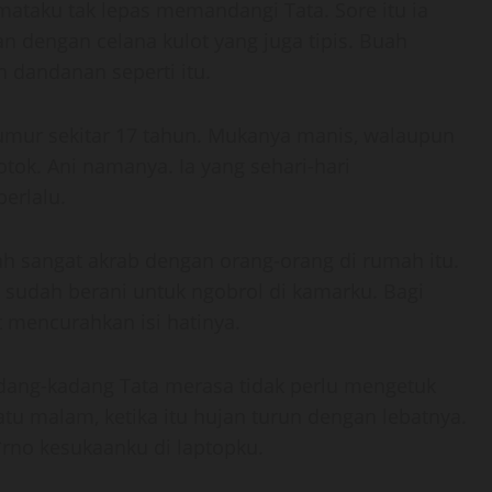
taku tak lepas memandangi Tata. Sore itu ia
n dengan celana kulot yang juga tipis. Buah
dandanan seperti itu.
umur sekitar 17 tahun. Mukanya manis, walaupun
tok. Ani namanya. Ia yang sehari-hari
erlalu.
h sangat akrab dengan orang-orang di rumah itu.
sudah berani untuk ngobrol di kamarku. Bagi
 mencurahkan isi hatinya.
adang-kadang Tata merasa tidak perlu mengetuk
u malam, ketika itu hujan turun dengan lebatnya.
no kesukaanku di laptopku.