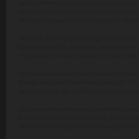
Selama beramah-tamah dengan sang Bapak, ma
menggunakan daster tipis yang dikombinasika
d*d*nya nampak semakin menyembul dengan 
Di rumah itu ada juga seorang pembantu ber
tidak secantik Tata. Badannya bongsor dan mo
menyediakan makan untukku. Hari demi hari b
Karena kepiawaianku dalam bergaul, aku suda
Bahkan Ani sudah biasa mengurutku dan Tata 
janda muda itu, aku sudah merupakan tempat
Begitu mudah keakraban itu terjadi hingga k
pintu sebelum masuk ke kamarku. Sampai suat
Aku, karena sedang suntuk memasang VCD p*r