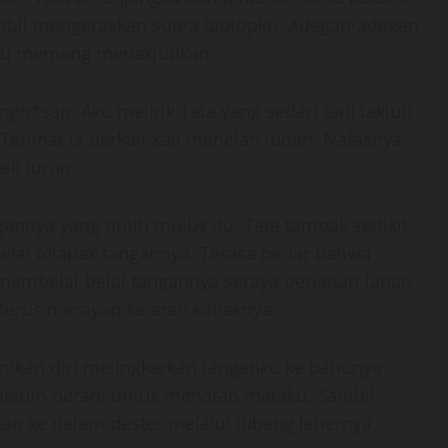
mbil mengeraskan suara laptopku. Adegan-adegan
o itu memang menakjubkan.
h*sap. Aku melirik Tata yang sedari tadi takjub
rlihat ia berkali-kali menelan ludah. Nafasnya
ik turun.
nnya yang putih mulus itu. Tata tampak sedikit
lai telapak tangannya. Terasa benar bahwa
 membelai-belai tangannya seraya perlahan-lahan
erus merayap ke arah ketiaknya.
nikan diri melingkarkan tanganku ke bahunya
elum berani untuk menatap mataku. Sambil
 ke dalam daster melalui lubang lehernya.