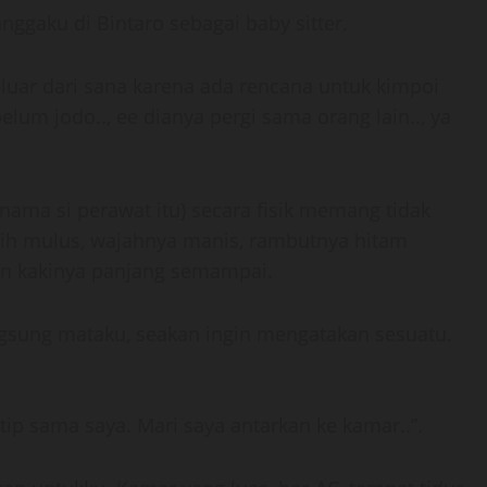
ggaku di Bintaro sebagai baby sitter.
eluar dari sana karena ada rencana untuk kimpoi
belum jodo.., ee dianya pergi sama orang lain.., ya
ama si perawat itu) secara fisik memang tidak
tih mulus, wajahnya manis, rambutnya hitam
n kakinya panjang semampai.
ung mataku, seakan ingin mengatakan sesuatu.
tip sama saya. Mari saya antarkan ke kamar..”.