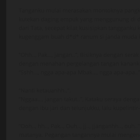
Tanganku mulai merasakan montoknya pangkal 
kutekan daging empuk yang menggunung di d*d
dari Tata, secepat kilat kusisipkan tanggank
kugenggam buah d*d* ranum si janda muda i
“Ohh.., Pak…, jangan..”, Bisiknya dengan se
dengan menahan pergelangan tangan kanank
“Sshh…, ngga apa-apa Mbak…, ngga apa-apa..”
“Nanti ketauanhh..”.
“Nggaa…, jangan takut..”, Kataku seraya den
dengan ibu jari dan telunjukku, lalu kupelintir-
“Ooh.., hh.., Pak.., Ouh.., jj.., jjanganhh.., 
matanya. Pegangan tangannya mulai mengendor