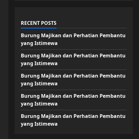
RECENT POSTS
Burung Majikan dan Perhatian Pembantu
yang Istimewa
Burung Majikan dan Perhatian Pembantu
yang Istimewa
Burung Majikan dan Perhatian Pembantu
yang Istimewa
Burung Majikan dan Perhatian Pembantu
yang Istimewa
Burung Majikan dan Perhatian Pembantu
yang Istimewa