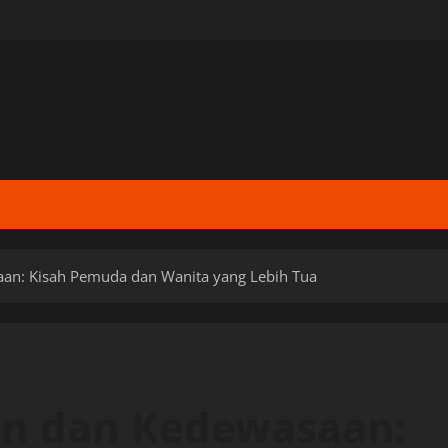
an: Kisah Pemuda dan Wanita yang Lebih Tua
n dan Kedewasaan: