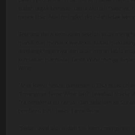
sudah tegak kembali. Lama aku dih*sapnya, nik
nenek Elsa. Atau mungkin disinilah letak kam
Bebrapa detik kemudian setelah puas meng*s
mandi dan menarik wajahku. Kutau maksudny
diselangk*ngannya dan bibir merah labia may
kemudian membuat Tante Wine menggelepar. 
Wine.
“Andi kamu hebat, pantesan si Elsa puas selal
“Emangnya Tante Wine tau?” jawabku disela akt
“Ya nenekmu itu cerita. Dan sebelum ke Sura
cemburu tuh,” balas Tante Wine.
“Sedari awal aku sudah tau kamu mengintip, ta