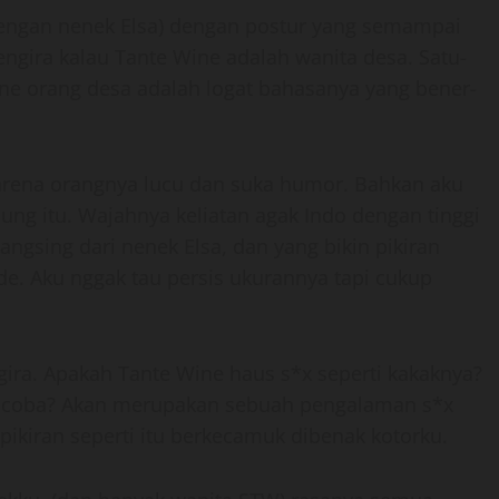
dengan nenek Elsa) dengan postur yang semampai
ngira kalau Tante Wine adalah wanita desa. Satu-
ne orang desa adalah logat bahasanya yang bener-
arena orangnya lucu dan suka humor. Bahkan aku
ng itu. Wajahnya keliatan agak Indo dengan tinggi
angsing dari nenek Elsa, dan yang bikin pikiran
. Aku nggak tau persis ukurannya tapi cukup
gira. Apakah Tante Wine haus s*x seperti kakaknya?
dicoba? Akan merupakan sebuah pengalaman s*x
pikiran seperti itu berkecamuk dibenak kotorku.