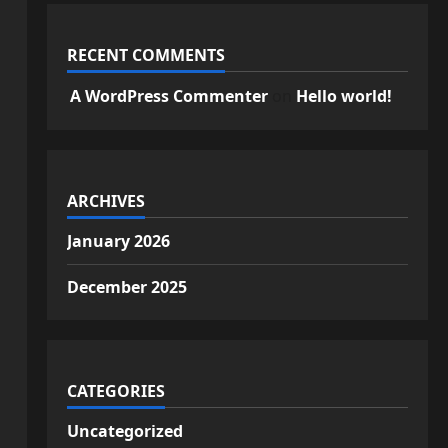
RECENT COMMENTS
A WordPress Commenter
on
Hello world!
ARCHIVES
January 2026
December 2025
CATEGORIES
Uncategorized