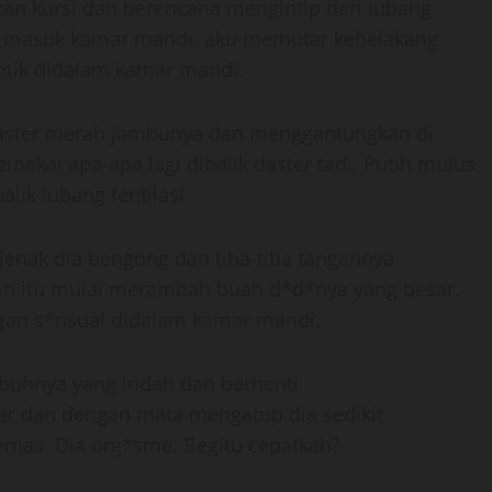
an kursi dan berencana mengintip dari lubang
ine masuk kamar mandi, aku memutar kebelakang
antik didalam kamar mandi.
daster merah jambunya dan menggantungkan di
makai apa-apa lagi dibalik daster tadi. Putih mulus
lik lubang fentilasi.
nak dia bengong dan tiba-tiba tangannya
gan itu mulai merambah buah d*d*nya yang besar.
egan s*nsual didalam kamar mandi.
ubuhnya yang indah dan berhenti
ar dan dengan mata mengatup dia sedikit
mas. Dia org*sme. Begitu cepatkah?